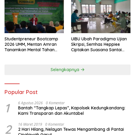
Studentpreneur Bootcamp
UIBU Ubah Paradigma Ujian
2026 UMM, Mentan Amran
Skripsi, Semhas Heppiee
Tanamkan Mental Tahan
Ciptakan Suasana Santai
Banting
Tanpa Kurangi Kualitas
Akademik
Selengkapnya
Popular Post
1
6 Agustus 2026
0 Komentar
Bantah “Tangkap Lepas”, Kapolsek Kedungkandang:
Kami Transparan dan Akuntabel
2
16 Maret 2019
0 Komentar
2 Hari Hilang, Nelayan Tewas Mengambang di Pantai
Cipalawah Garut