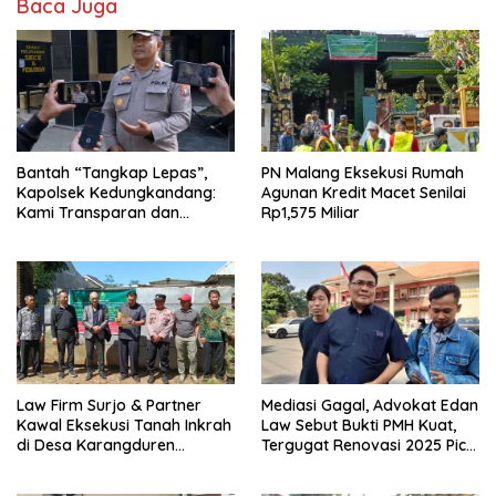
Baca Juga
Bantah “Tangkap Lepas”,
PN Malang Eksekusi Rumah
Kapolsek Kedungkandang:
Agunan Kredit Macet Senilai
Kami Transparan dan
Rp1,575 Miliar
Akuntabel
Law Firm Surjo & Partner
Mediasi Gagal, Advokat Edan
Kawal Eksekusi Tanah Inkrah
Law Sebut Bukti PMH Kuat,
di Desa Karangduren
Tergugat Renovasi 2025 Picu
Pakisaji
Banjir Kos Mojolangu