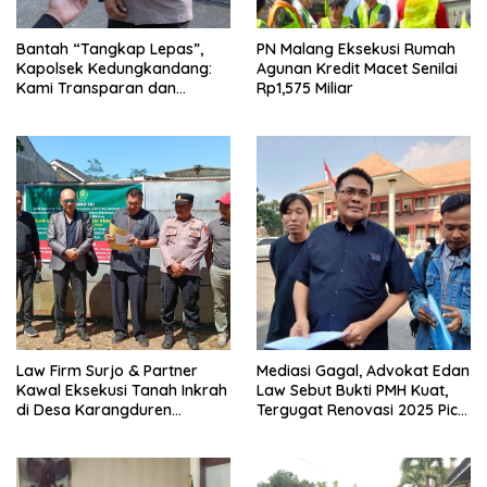
Bantah “Tangkap Lepas”,
PN Malang Eksekusi Rumah
Kapolsek Kedungkandang:
Agunan Kredit Macet Senilai
Kami Transparan dan
Rp1,575 Miliar
Akuntabel
Law Firm Surjo & Partner
Mediasi Gagal, Advokat Edan
Kawal Eksekusi Tanah Inkrah
Law Sebut Bukti PMH Kuat,
di Desa Karangduren
Tergugat Renovasi 2025 Picu
Pakisaji
Banjir Kos Mojolangu