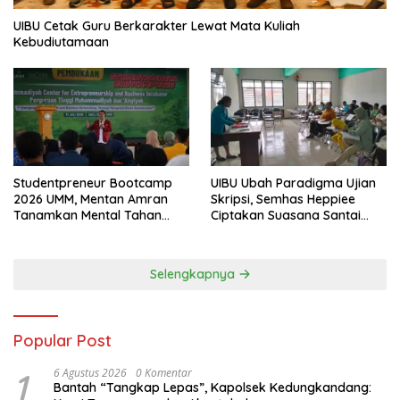
UIBU Cetak Guru Berkarakter Lewat Mata Kuliah
Kebudiutamaan
Studentpreneur Bootcamp
UIBU Ubah Paradigma Ujian
2026 UMM, Mentan Amran
Skripsi, Semhas Heppiee
Tanamkan Mental Tahan
Ciptakan Suasana Santai
Banting
Tanpa Kurangi Kualitas
Akademik
Selengkapnya
Popular Post
1
6 Agustus 2026
0 Komentar
Bantah “Tangkap Lepas”, Kapolsek Kedungkandang: