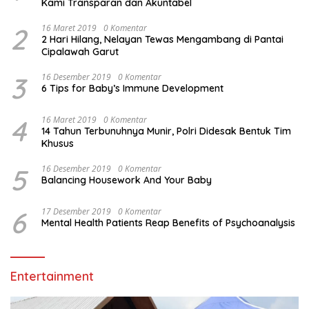
Kami Transparan dan Akuntabel
2
16 Maret 2019
0 Komentar
2 Hari Hilang, Nelayan Tewas Mengambang di Pantai
Cipalawah Garut
3
16 Desember 2019
0 Komentar
6 Tips for Baby’s Immune Development
4
16 Maret 2019
0 Komentar
14 Tahun Terbunuhnya Munir, Polri Didesak Bentuk Tim
Khusus
5
16 Desember 2019
0 Komentar
Balancing Housework And Your Baby
6
17 Desember 2019
0 Komentar
Mental Health Patients Reap Benefits of Psychoanalysis
Entertainment