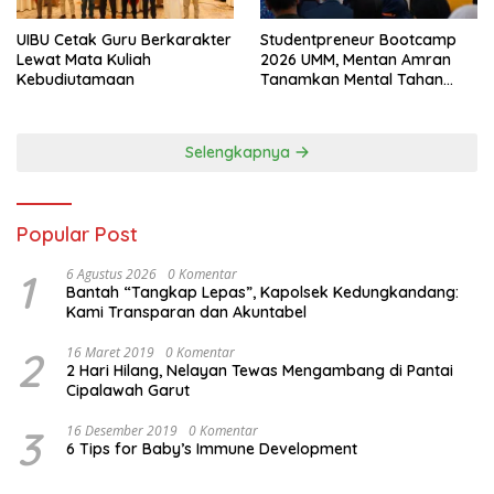
UIBU Cetak Guru Berkarakter
Studentpreneur Bootcamp
Lewat Mata Kuliah
2026 UMM, Mentan Amran
Kebudiutamaan
Tanamkan Mental Tahan
Banting
Selengkapnya
Popular Post
1
6 Agustus 2026
0 Komentar
Bantah “Tangkap Lepas”, Kapolsek Kedungkandang:
Kami Transparan dan Akuntabel
2
16 Maret 2019
0 Komentar
2 Hari Hilang, Nelayan Tewas Mengambang di Pantai
Cipalawah Garut
3
16 Desember 2019
0 Komentar
6 Tips for Baby’s Immune Development