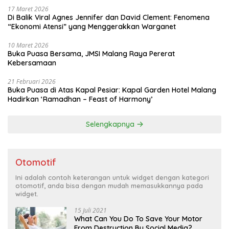
17 Maret 2026
Di Balik Viral Agnes Jennifer dan David Clement: Fenomena
“Ekonomi Atensi” yang Menggerakkan Warganet
10 Maret 2026
Buka Puasa Bersama, JMSI Malang Raya Pererat
Kebersamaan
21 Februari 2026
Buka Puasa di Atas Kapal Pesiar: Kapal Garden Hotel Malang
Hadirkan ‘Ramadhan – Feast of Harmony’
Selengkapnya
Otomotif
Ini adalah contoh keterangan untuk widget dengan kategori
otomotif, anda bisa dengan mudah memasukkannya pada
widget.
15 Juli 2021
What Can You Do To Save Your Motor
From Destruction By Social Media?