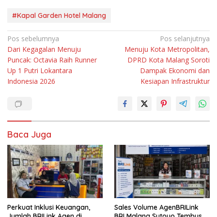
#Kapal Garden Hotel Malang
Navigasi
Pos sebelumnya
Pos selanjutnya
Dari Kegagalan Menuju
Menuju Kota Metropolitan,
pos
Puncak: Octavia Raih Runner
DPRD Kota Malang Soroti
Up 1 Putri Lokantara
Dampak Ekonomi dan
Indonesia 2026
Kesiapan Infrastruktur
Baca Juga
Perkuat Inklusi Keuangan,
Sales Volume AgenBRILink
Jumlah BRILink Agen di
BRI Malang Sutoyo Tembus