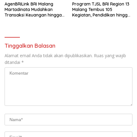
AgenBRILink BRI Malang
Program TJSL BRI Region 13
Martadinata Mudahkan
Malang Tembus 105
Transaksi Keuangan hingga
Kegiatan, Pendidikan hingga
Wilayah Terpencil
UMKM Jadi Sasaran
Tinggalkan Balasan
Alamat email Anda tidak akan dipublikasikan.
Ruas yang wajib
ditandai
*