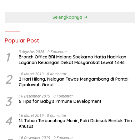
Banting
Tanpa Kurangi Kualitas
Akademik
Selengkapnya
Popular Post
1
3 Agustus 2026
0 Komentar
Branch Office BRI Malang Soekarno Hatta Hadirkan
Layanan Keuangan Dekat Masyarakat Lewat 1.646
AgenBRILink
2
16 Maret 2019
0 Komentar
2 Hari Hilang, Nelayan Tewas Mengambang di Pantai
Cipalawah Garut
3
16 Desember 2019
0 Komentar
6 Tips for Baby’s Immune Development
4
16 Maret 2019
0 Komentar
14 Tahun Terbunuhnya Munir, Polri Didesak Bentuk Tim
Khusus
16 Desember 2019
0 Komentar