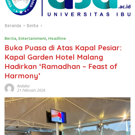
Beranda
Berita
Berita
,
Entertainment
,
Headline
Buka Puasa di Atas Kapal Pesiar:
Kapal Garden Hotel Malang
Hadirkan ‘Ramadhan – Feast of
Harmony’
Redaksi
21 Februari 2026