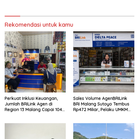
Wilayah Terpencil
UMKM Jadi Sasaran
Rekomendasi untuk kamu
Perkuat Inklusi Keuangan,
Sales Volume AgenBRILink
Jumlah BRILink Agen di
BRI Malang Sutoyo Tembus
Region 13 Malang Capai 104
Rp472 Miliar, Pelaku UMKM
Ribu Agen Hingga Juli 2026
Ikut Rasakan Manfaat