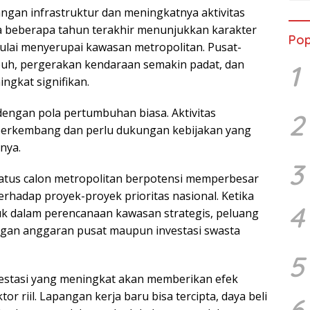
angan infrastruktur dan meningkatnya aktivitas
 beberapa tahun terakhir menunjukkan karakter
Pop
lai menyerupai kawasan metropolitan. Pusat-
uh, pergerakan kendaraan semakin padat, dan
1
ngkat signifikan.
 dengan pola pertumbuhan biasa. Aktivitas
2
erkembang dan perlu dukungan kebijakan yang
rnya.
3
tatus calon metropolitan berpotensi memperbesar
erhadap proyek-proyek prioritas nasional. Ketika
4
k dalam perencanaan kawasan strategis, peluang
an anggaran pusat maupun investasi swasta
5
nvestasi yang meningkat akan memberikan efek
r riil. Lapangan kerja baru bisa tercipta, daya beli
6