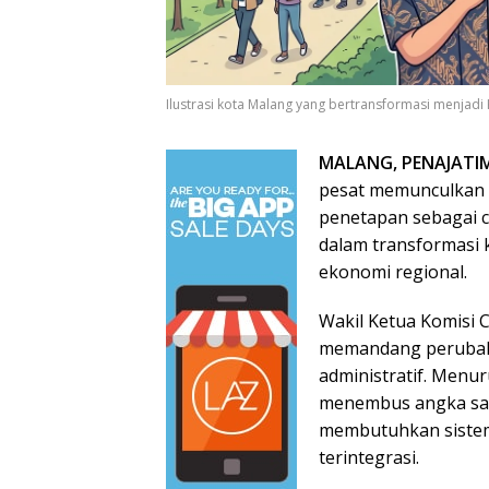
Ilustrasi kota Malang yang bertransformasi menjadi
MALANG, PENAJATI
pesat memunculkan o
penetapan sebagai ca
dalam transformasi 
ekonomi regional.
Wakil Ketua Komisi 
memandang perubaha
administratif. Menu
menembus angka satu
membutuhkan sistem
terintegrasi.