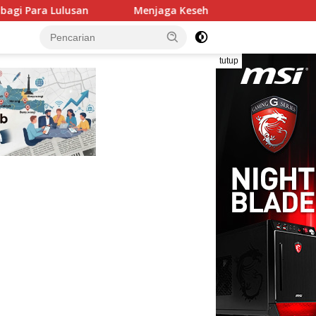
Menjaga Kesehatan Mental di Tengah Tekanan Hidup, Langkah 
tutup