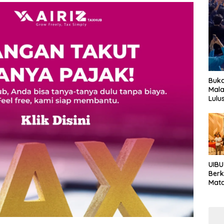
Buka
Mala
Lulu
UIBU
Berk
Mata
Keb