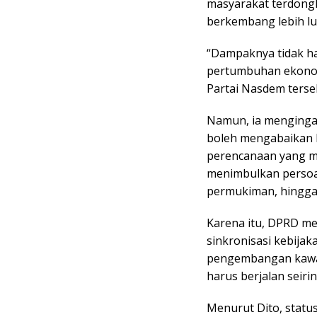
masyarakat terdongk
berkembang lebih lu
“Dampaknya tidak ha
pertumbuhan ekonomi
Partai Nasdem terse
Namun, ia mengingat
boleh mengabaikan k
perencanaan yang m
menimbulkan persoal
permukiman, hingga
Karena itu, DPRD m
sinkronisasi kebijak
pengembangan kawas
harus berjalan seiri
Menurut Dito, stat