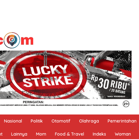
Nasional
Politik
Otomotif
Olahraga
Pemerintahan
nt
Lainnya
Mom
Food & Travel
Indeks
Woman