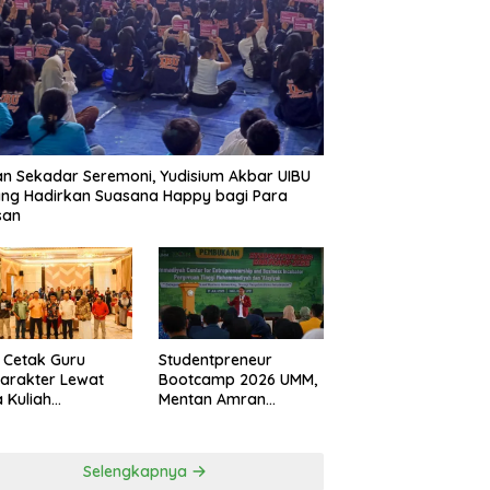
n Sekadar Seremoni, Yudisium Akbar UIBU
ng Hadirkan Suasana Happy bagi Para
san
 Cetak Guru
Studentpreneur
arakter Lewat
Bootcamp 2026 UMM,
 Kuliah
Mentan Amran
udiutamaan
Tanamkan Mental
Tahan Banting
Selengkapnya