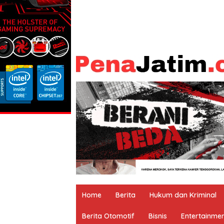
Home
Berita
Hukum dan Kriminal
Berita Otomotif
Bisnis
Entertainme