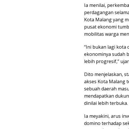
Ia menilai, perkemb
perdagangan selama
Kota Malang yang mu
pusat ekonomi tumb
mobilitas warga meni
“Ini bukan lagi kota
ekonominya sudah b
lebih progresif,” uja
Dito menjelaskan, s
akses Kota Malang t
sebuah daerah masu
mendapatkan dukung
dinilai lebih terbuka.
Ia meyakini, arus i
domino terhadap sekto