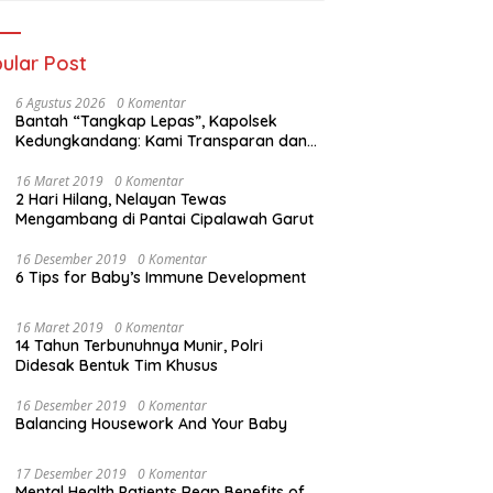
ular Post
6 Agustus 2026
0 Komentar
Bantah “Tangkap Lepas”, Kapolsek
Kedungkandang: Kami Transparan dan
Akuntabel
16 Maret 2019
0 Komentar
2 Hari Hilang, Nelayan Tewas
Mengambang di Pantai Cipalawah Garut
16 Desember 2019
0 Komentar
6 Tips for Baby’s Immune Development
16 Maret 2019
0 Komentar
14 Tahun Terbunuhnya Munir, Polri
Didesak Bentuk Tim Khusus
16 Desember 2019
0 Komentar
Balancing Housework And Your Baby
17 Desember 2019
0 Komentar
Mental Health Patients Reap Benefits of