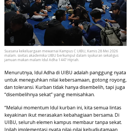
Suasana kekeluargaan mewarnai Kampus C UIBU, Kamis 28 Mei 2026
malam. sivitas akademika UIBU berkumpul dalam syukuran sekaligus
jamuan makan malam Idul Adha 1447 Hijriah.
Menurutnya, Idul Adha di UIBU adalah panggung nyata
untuk meneguhkan nilai kebersamaan, gotong royong,
dan toleransi. Kurban tidak hanya disembelih, tapi juga
“disembelihnya sekat” yang memisahkan.
“Melalui momentum Idul kurban ini, kita semua lintas
keyakinan ikut merasakan kebahagiaan bersama. Di
UIBU, seluruh elemen kampus membaur tanpa sekat.
Inilah implementasi nyata nilai-nilai kebudiutamaan