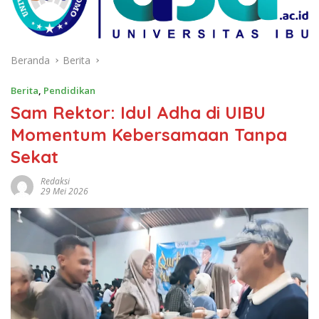
Beranda
Berita
Berita
,
Pendidikan
Sam Rektor: Idul Adha di UIBU
Momentum Kebersamaan Tanpa
Sekat
Redaksi
29 Mei 2026