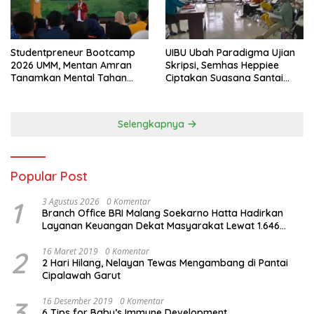
Studentpreneur Bootcamp
UIBU Ubah Paradigma Ujian
2026 UMM, Mentan Amran
Skripsi, Semhas Heppiee
Tanamkan Mental Tahan
Ciptakan Suasana Santai
Banting
Tanpa Kurangi Kualitas
Akademik
Selengkapnya
Popular Post
1
3 Agustus 2026
0 Komentar
Branch Office BRI Malang Soekarno Hatta Hadirkan
Layanan Keuangan Dekat Masyarakat Lewat 1.646
AgenBRILink
2
16 Maret 2019
0 Komentar
2 Hari Hilang, Nelayan Tewas Mengambang di Pantai
Cipalawah Garut
3
16 Desember 2019
0 Komentar
6 Tips for Baby’s Immune Development