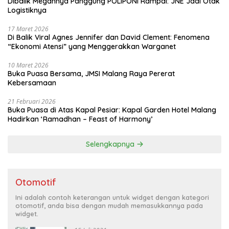
Dibalik Megahnya Panggung POLIPONI Rampal: JNE Jadi Otak
Logistiknya
17 Maret 2026
Di Balik Viral Agnes Jennifer dan David Clement: Fenomena
“Ekonomi Atensi” yang Menggerakkan Warganet
10 Maret 2026
Buka Puasa Bersama, JMSI Malang Raya Pererat
Kebersamaan
21 Februari 2026
Buka Puasa di Atas Kapal Pesiar: Kapal Garden Hotel Malang
Hadirkan ‘Ramadhan – Feast of Harmony’
Selengkapnya
Otomotif
Ini adalah contoh keterangan untuk widget dengan kategori
otomotif, anda bisa dengan mudah memasukkannya pada
widget.