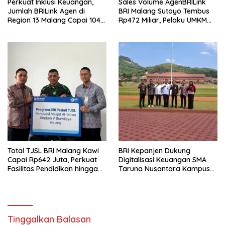
Perkuat Inklusi Keuangan,
Sales Volume AgenBRILink
Jumlah BRILink Agen di
BRI Malang Sutoyo Tembus
Region 13 Malang Capai 104
Rp472 Miliar, Pelaku UMKM
Ribu Agen Hingga Juli 2026
Ikut Rasakan Manfaat
Total TJSL BRI Malang Kawi
BRI Kepanjen Dukung
Capai Rp642 Juta, Perkuat
Digitalisasi Keuangan SMA
Fasilitas Pendidikan hingga
Taruna Nusantara Kampus
Rumah Ibadah
Malang
Tinggalkan Balasan