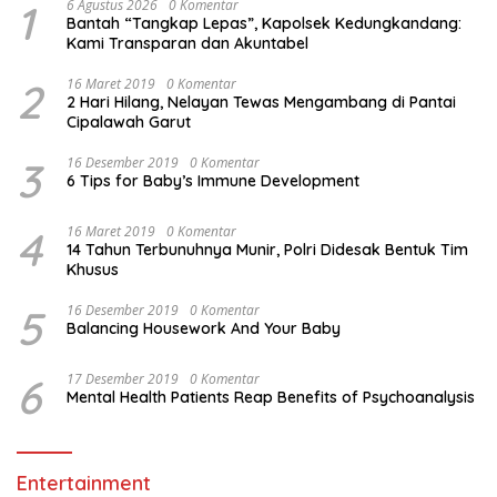
1
6 Agustus 2026
0 Komentar
Bantah “Tangkap Lepas”, Kapolsek Kedungkandang:
Kami Transparan dan Akuntabel
2
16 Maret 2019
0 Komentar
2 Hari Hilang, Nelayan Tewas Mengambang di Pantai
Cipalawah Garut
3
16 Desember 2019
0 Komentar
6 Tips for Baby’s Immune Development
4
16 Maret 2019
0 Komentar
14 Tahun Terbunuhnya Munir, Polri Didesak Bentuk Tim
Khusus
5
16 Desember 2019
0 Komentar
Balancing Housework And Your Baby
6
17 Desember 2019
0 Komentar
Mental Health Patients Reap Benefits of Psychoanalysis
Entertainment