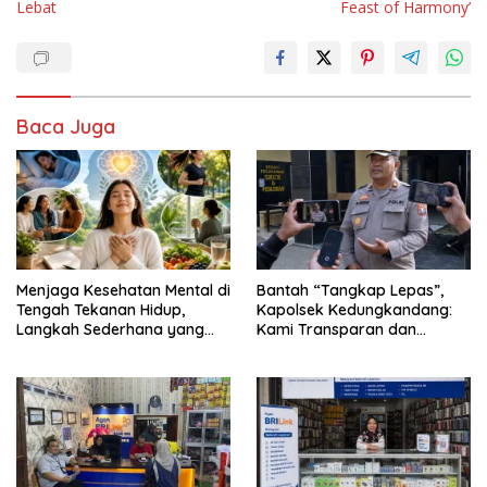
Lebat
Feast of Harmony’
Baca Juga
Menjaga Kesehatan Mental di
Bantah “Tangkap Lepas”,
Tengah Tekanan Hidup,
Kapolsek Kedungkandang:
Langkah Sederhana yang
Kami Transparan dan
Sering Terlupakan
Akuntabel