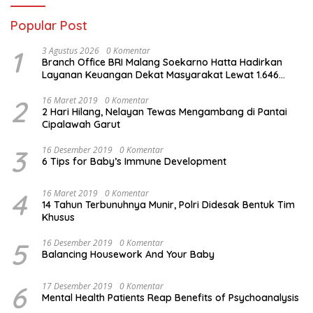
Popular Post
1
3 Agustus 2026
0 Komentar
Branch Office BRI Malang Soekarno Hatta Hadirkan
Layanan Keuangan Dekat Masyarakat Lewat 1.646
AgenBRILink
2
16 Maret 2019
0 Komentar
2 Hari Hilang, Nelayan Tewas Mengambang di Pantai
Cipalawah Garut
3
16 Desember 2019
0 Komentar
6 Tips for Baby’s Immune Development
4
16 Maret 2019
0 Komentar
14 Tahun Terbunuhnya Munir, Polri Didesak Bentuk Tim
Khusus
5
16 Desember 2019
0 Komentar
Balancing Housework And Your Baby
6
17 Desember 2019
0 Komentar
Mental Health Patients Reap Benefits of Psychoanalysis