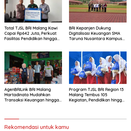
Total TJSL BRI Malang Kawi
BRI Kepanjen Dukung
Capai Rp642 Juta, Perkuat
Digitalisasi Keuangan SMA
Fasilitas Pendidikan hingga
Taruna Nusantara Kampus
Rumah Ibadah
Malang
AgenBRILink BRI Malang
Program TJSL BRI Region 13
Martadinata Mudahkan
Malang Tembus 105
Transaksi Keuangan hingga
Kegiatan, Pendidikan hingga
Wilayah Terpencil
UMKM Jadi Sasaran
Rekomendasi untuk kamu