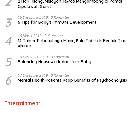
2
2 Hari Hilang, Nelayan Tewas Mengambang di Pantai
Cipalawah Garut
3
16 Desember 2019
0 Komentar
6 Tips for Baby’s Immune Development
4
16 Maret 2019
0 Komentar
14 Tahun Terbunuhnya Munir, Polri Didesak Bentuk Tim
Khusus
5
16 Desember 2019
0 Komentar
Balancing Housework And Your Baby
6
17 Desember 2019
0 Komentar
Mental Health Patients Reap Benefits of Psychoanalysis
Entertainment