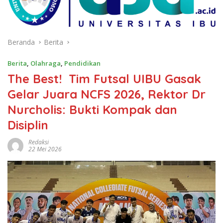
Beranda
Berita
Berita
,
Olahraga
,
Pendidikan
The Best! Tim Futsal UIBU Gasak
Gelar Juara NCFS 2026, Rektor Dr
Nurcholis: Bukti Kompak dan
Disiplin
Redaksi
22 Mei 2026