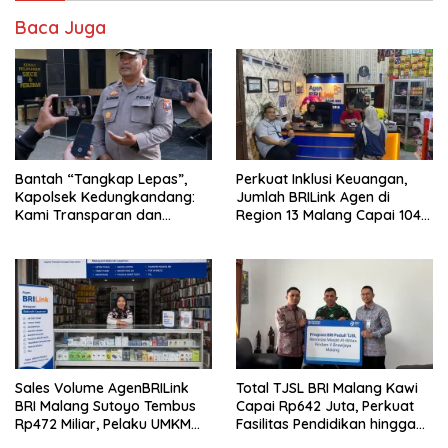
Baca Juga
Bantah “Tangkap Lepas”,
Perkuat Inklusi Keuangan,
Kapolsek Kedungkandang:
Jumlah BRILink Agen di
Kami Transparan dan
Region 13 Malang Capai 104
Akuntabel
Ribu Agen Hingga Juli 2026
Sales Volume AgenBRILink
Total TJSL BRI Malang Kawi
BRI Malang Sutoyo Tembus
Capai Rp642 Juta, Perkuat
Rp472 Miliar, Pelaku UMKM
Fasilitas Pendidikan hingga
Ikut Rasakan Manfaat
Rumah Ibadah