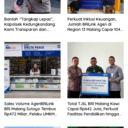
Bantah “Tangkap Lepas”,
Perkuat Inklusi Keuangan,
Kapolsek Kedungkandang:
Jumlah BRILink Agen di
Kami Transparan dan
Region 13 Malang Capai 104
Akuntabel
Ribu Agen Hingga Juli 2026
Sales Volume AgenBRILink
Total TJSL BRI Malang Kawi
BRI Malang Sutoyo Tembus
Capai Rp642 Juta, Perkuat
Rp472 Miliar, Pelaku UMKM
Fasilitas Pendidikan hingga
Ikut Rasakan Manfaat
Rumah Ibadah