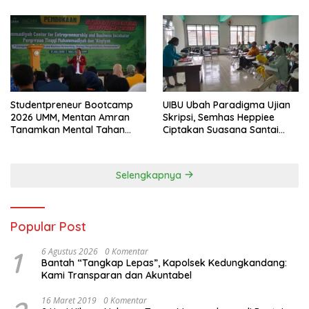
Studentpreneur Bootcamp
UIBU Ubah Paradigma Ujian
2026 UMM, Mentan Amran
Skripsi, Semhas Heppiee
Tanamkan Mental Tahan
Ciptakan Suasana Santai
Banting
Tanpa Kurangi Kualitas
Akademik
Selengkapnya
Popular Post
1
6 Agustus 2026
0 Komentar
Bantah “Tangkap Lepas”, Kapolsek Kedungkandang:
Kami Transparan dan Akuntabel
16 Maret 2019
0 Komentar