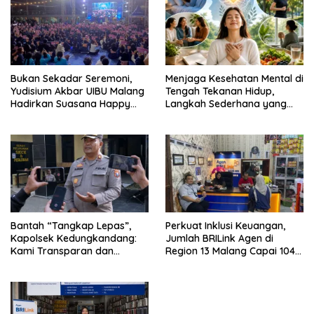
Bukan Sekadar Seremoni,
Menjaga Kesehatan Mental di
Yudisium Akbar UIBU Malang
Tengah Tekanan Hidup,
Hadirkan Suasana Happy
Langkah Sederhana yang
bagi Para Lulusan
Sering Terlupakan
Bantah “Tangkap Lepas”,
Perkuat Inklusi Keuangan,
Kapolsek Kedungkandang:
Jumlah BRILink Agen di
Kami Transparan dan
Region 13 Malang Capai 104
Akuntabel
Ribu Agen Hingga Juli 2026