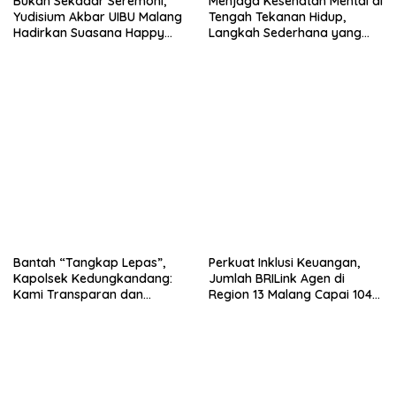
Bukan Sekadar Seremoni,
Menjaga Kesehatan Mental di
Yudisium Akbar UIBU Malang
Tengah Tekanan Hidup,
Hadirkan Suasana Happy
Langkah Sederhana yang
bagi Para Lulusan
Sering Terlupakan
Bantah “Tangkap Lepas”,
Perkuat Inklusi Keuangan,
Kapolsek Kedungkandang:
Jumlah BRILink Agen di
Kami Transparan dan
Region 13 Malang Capai 104
Akuntabel
Ribu Agen Hingga Juli 2026