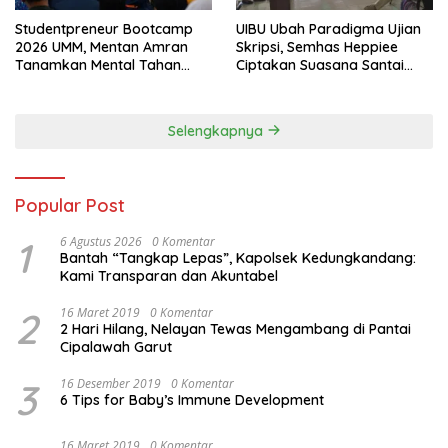
Studentpreneur Bootcamp
UIBU Ubah Paradigma Ujian
2026 UMM, Mentan Amran
Skripsi, Semhas Heppiee
Tanamkan Mental Tahan
Ciptakan Suasana Santai
Banting
Tanpa Kurangi Kualitas
Akademik
Selengkapnya
Popular Post
1
6 Agustus 2026
0 Komentar
Bantah “Tangkap Lepas”, Kapolsek Kedungkandang:
Kami Transparan dan Akuntabel
2
16 Maret 2019
0 Komentar
2 Hari Hilang, Nelayan Tewas Mengambang di Pantai
Cipalawah Garut
3
16 Desember 2019
0 Komentar
6 Tips for Baby’s Immune Development
16 Maret 2019
0 Komentar