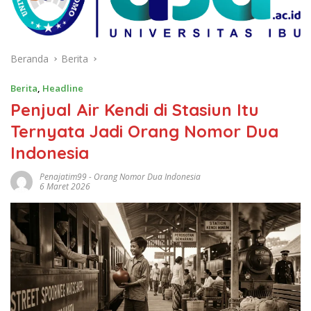
Beranda
Berita
Berita
,
Headline
Penjual Air Kendi di Stasiun Itu
Ternyata Jadi Orang Nomor Dua
Indonesia
Penajatim99
-
Orang Nomor Dua Indonesia
6 Maret 2026