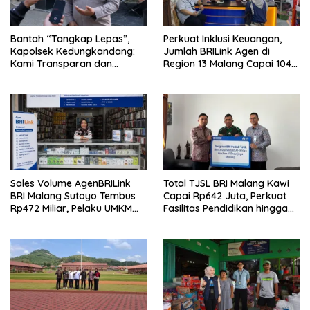
Bantah “Tangkap Lepas”,
Perkuat Inklusi Keuangan,
Kapolsek Kedungkandang:
Jumlah BRILink Agen di
Kami Transparan dan
Region 13 Malang Capai 104
Akuntabel
Ribu Agen Hingga Juli 2026
Sales Volume AgenBRILink
Total TJSL BRI Malang Kawi
BRI Malang Sutoyo Tembus
Capai Rp642 Juta, Perkuat
Rp472 Miliar, Pelaku UMKM
Fasilitas Pendidikan hingga
Ikut Rasakan Manfaat
Rumah Ibadah