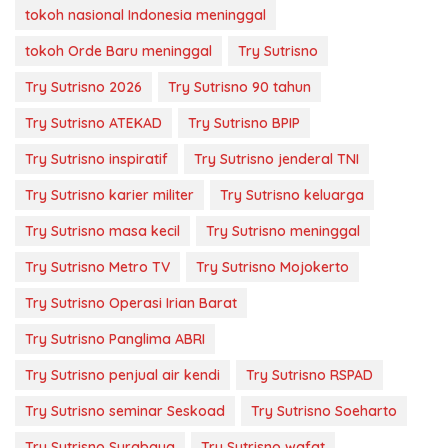
tokoh nasional Indonesia meninggal
tokoh Orde Baru meninggal
Try Sutrisno
Try Sutrisno 2026
Try Sutrisno 90 tahun
Try Sutrisno ATEKAD
Try Sutrisno BPIP
Try Sutrisno inspiratif
Try Sutrisno jenderal TNI
Try Sutrisno karier militer
Try Sutrisno keluarga
Try Sutrisno masa kecil
Try Sutrisno meninggal
Try Sutrisno Metro TV
Try Sutrisno Mojokerto
Try Sutrisno Operasi Irian Barat
Try Sutrisno Panglima ABRI
Try Sutrisno penjual air kendi
Try Sutrisno RSPAD
Try Sutrisno seminar Seskoad
Try Sutrisno Soeharto
Try Sutrisno Surabaya
Try Sutrisno wafat