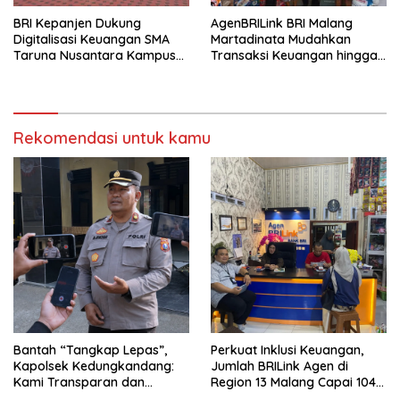
BRI Kepanjen Dukung
AgenBRILink BRI Malang
Digitalisasi Keuangan SMA
Martadinata Mudahkan
Taruna Nusantara Kampus
Transaksi Keuangan hingga
Malang
Wilayah Terpencil
Rekomendasi untuk kamu
Bantah “Tangkap Lepas”,
Perkuat Inklusi Keuangan,
Kapolsek Kedungkandang:
Jumlah BRILink Agen di
Kami Transparan dan
Region 13 Malang Capai 104
Akuntabel
Ribu Agen Hingga Juli 2026