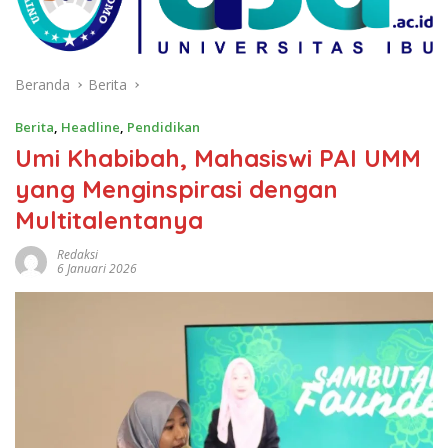
Beranda
Berita
Berita
,
Headline
,
Pendidikan
Umi Khabibah, Mahasiswi PAI UMM
yang Menginspirasi dengan
Multitalentanya
Redaksi
6 Januari 2026