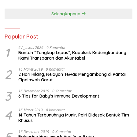
Akademik
Selengkapnya
Popular Post
1
6 Agustus 2026
0 Komentar
Bantah “Tangkap Lepas”, Kapolsek Kedungkandang:
Kami Transparan dan Akuntabel
2
16 Maret 2019
0 Komentar
2 Hari Hilang, Nelayan Tewas Mengambang di Pantai
Cipalawah Garut
3
16 Desember 2019
0 Komentar
6 Tips for Baby’s Immune Development
4
16 Maret 2019
0 Komentar
14 Tahun Terbunuhnya Munir, Polri Didesak Bentuk Tim
Khusus
5
16 Desember 2019
0 Komentar
Balancing Housework And Your Baby