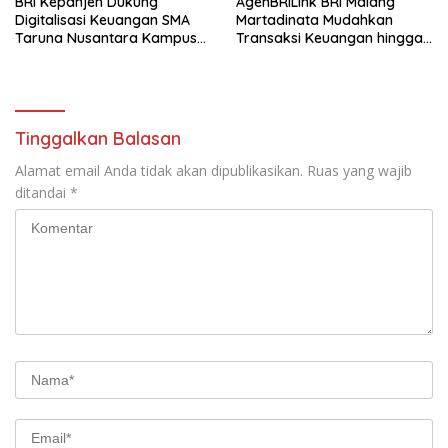
BRI Kepanjen Dukung
AgenBRILink BRI Malang
Digitalisasi Keuangan SMA
Martadinata Mudahkan
Taruna Nusantara Kampus
Transaksi Keuangan hingga
Malang
Wilayah Terpencil
Tinggalkan Balasan
Alamat email Anda tidak akan dipublikasikan.
Ruas yang wajib
ditandai
*