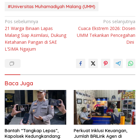
#Universitas Muhamadiyah Malang (UMM)
Navigasi
Pos sebelumnya
Pos selanjutnya
21 Warga Binaan Lapas
Cuaca Ekstrem 2026: Dosen
pos
Malang Siap Asimilasi, Dukung
UMM Tekankan Pencegahan
Ketahanan Pangan di SAE
Dini
L’SIMA Ngajum
Baca Juga
Bantah “Tangkap Lepas”,
Perkuat Inklusi Keuangan,
Kapolsek Kedungkandang:
Jumlah BRILink Agen di