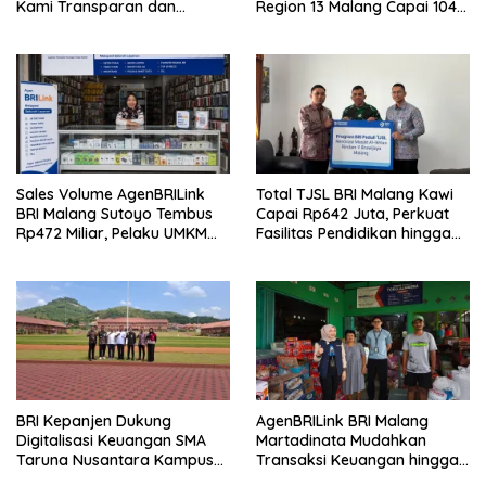
Kami Transparan dan
Region 13 Malang Capai 104
Akuntabel
Ribu Agen Hingga Juli 2026
Sales Volume AgenBRILink
Total TJSL BRI Malang Kawi
BRI Malang Sutoyo Tembus
Capai Rp642 Juta, Perkuat
Rp472 Miliar, Pelaku UMKM
Fasilitas Pendidikan hingga
Ikut Rasakan Manfaat
Rumah Ibadah
BRI Kepanjen Dukung
AgenBRILink BRI Malang
Digitalisasi Keuangan SMA
Martadinata Mudahkan
Taruna Nusantara Kampus
Transaksi Keuangan hingga
Malang
Wilayah Terpencil