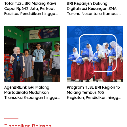
Total TJSL BRI Malang Kawi
BRI Kepanjen Dukung
Capai Rp642 Juta, Perkuat
Digitalisasi Keuangan SMA
Fasilitas Pendidikan hingga
Taruna Nusantara Kampus
Rumah Ibadah
Malang
AgenBRILink BRI Malang
Program TJSL BRI Region 13
Martadinata Mudahkan
Malang Tembus 105
Transaksi Keuangan hingga
Kegiatan, Pendidikan hingga
Wilayah Terpencil
UMKM Jadi Sasaran
Tinggalkan Balasan