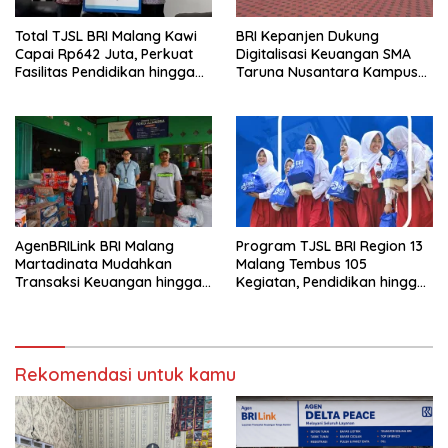
Total TJSL BRI Malang Kawi
BRI Kepanjen Dukung
Capai Rp642 Juta, Perkuat
Digitalisasi Keuangan SMA
Fasilitas Pendidikan hingga
Taruna Nusantara Kampus
Rumah Ibadah
Malang
AgenBRILink BRI Malang
Program TJSL BRI Region 13
Martadinata Mudahkan
Malang Tembus 105
Transaksi Keuangan hingga
Kegiatan, Pendidikan hingga
Wilayah Terpencil
UMKM Jadi Sasaran
Rekomendasi untuk kamu