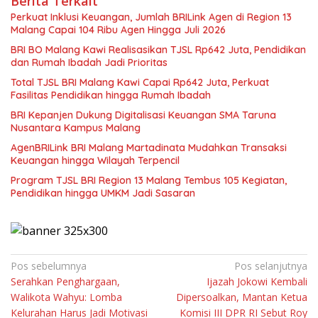
Berita Terkait
Perkuat Inklusi Keuangan, Jumlah BRILink Agen di Region 13
Malang Capai 104 Ribu Agen Hingga Juli 2026
BRI BO Malang Kawi Realisasikan TJSL Rp642 Juta, Pendidikan
dan Rumah Ibadah Jadi Prioritas
Total TJSL BRI Malang Kawi Capai Rp642 Juta, Perkuat
Fasilitas Pendidikan hingga Rumah Ibadah
BRI Kepanjen Dukung Digitalisasi Keuangan SMA Taruna
Nusantara Kampus Malang
AgenBRILink BRI Malang Martadinata Mudahkan Transaksi
Keuangan hingga Wilayah Terpencil
Program TJSL BRI Region 13 Malang Tembus 105 Kegiatan,
Pendidikan hingga UMKM Jadi Sasaran
Navigasi
Pos sebelumnya
Pos selanjutnya
Serahkan Penghargaan,
Ijazah Jokowi Kembali
pos
Walikota Wahyu: Lomba
Dipersoalkan, Mantan Ketua
Kelurahan Harus Jadi Motivasi
Komisi III DPR RI Sebut Roy