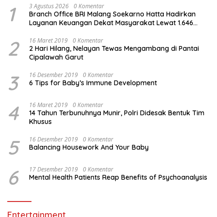
1
3 Agustus 2026
0 Komentar
Branch Office BRI Malang Soekarno Hatta Hadirkan
Layanan Keuangan Dekat Masyarakat Lewat 1.646
AgenBRILink
2
16 Maret 2019
0 Komentar
2 Hari Hilang, Nelayan Tewas Mengambang di Pantai
Cipalawah Garut
3
16 Desember 2019
0 Komentar
6 Tips for Baby’s Immune Development
4
16 Maret 2019
0 Komentar
14 Tahun Terbunuhnya Munir, Polri Didesak Bentuk Tim
Khusus
5
16 Desember 2019
0 Komentar
Balancing Housework And Your Baby
6
17 Desember 2019
0 Komentar
Mental Health Patients Reap Benefits of Psychoanalysis
Entertainment