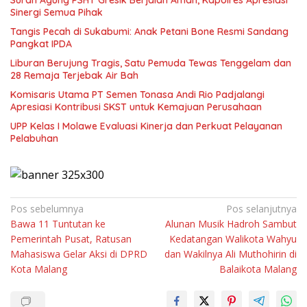
Suran Agung PSHT Gresik Berjalan Aman, Kapolres Apresiasi
Sinergi Semua Pihak
Tangis Pecah di Sukabumi: Anak Petani Bone Resmi Sandang
Pangkat IPDA
Liburan Berujung Tragis, Satu Pemuda Tewas Tenggelam dan
28 Remaja Terjebak Air Bah
Komisaris Utama PT Semen Tonasa Andi Rio Padjalangi
Apresiasi Kontribusi SKST untuk Kemajuan Perusahaan
UPP Kelas I Molawe Evaluasi Kinerja dan Perkuat Pelayanan
Pelabuhan
Navigasi
Pos sebelumnya
Pos selanjutnya
Bawa 11 Tuntutan ke
Alunan Musik Hadroh Sambut
pos
Pemerintah Pusat, Ratusan
Kedatangan Walikota Wahyu
Mahasiswa Gelar Aksi di DPRD
dan Wakilnya Ali Muthohirin di
Kota Malang
Balaikota Malang