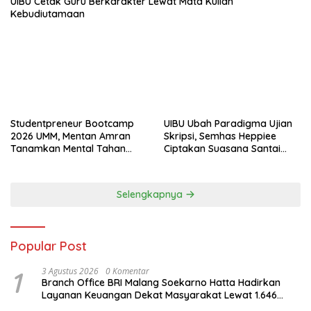
UIBU Cetak Guru Berkarakter Lewat Mata Kuliah
Kebudiutamaan
Studentpreneur Bootcamp
UIBU Ubah Paradigma Ujian
2026 UMM, Mentan Amran
Skripsi, Semhas Heppiee
Tanamkan Mental Tahan
Ciptakan Suasana Santai
Banting
Tanpa Kurangi Kualitas
Akademik
Selengkapnya
Popular Post
1
3 Agustus 2026
0 Komentar
Branch Office BRI Malang Soekarno Hatta Hadirkan
Layanan Keuangan Dekat Masyarakat Lewat 1.646
AgenBRILink