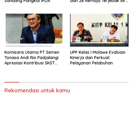
Sandang Pangkat IPDA
dan 28 Remaja Terjebak Air
Bah
Komisaris Utama PT Semen
UPP Kelas I Molawe Evaluasi
Tonasa Andi Rio Padjalangi
Kinerja dan Perkuat
Apresiasi Kontribusi SKST
Pelayanan Pelabuhan
untuk Kemajuan Perusahaan
Rekomendasi untuk kamu