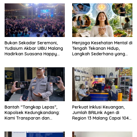
Bukan Sekadar Seremoni,
Menjaga Kesehatan Mental di
Yudisium Akbar UIBU Malang
Tengah Tekanan Hidup,
Hadirkan Suasana Happy
Langkah Sederhana yang
bagi Para Lulusan
Sering Terlupakan
Bantah “Tangkap Lepas”,
Perkuat Inklusi Keuangan,
Kapolsek Kedungkandang:
Jumlah BRILink Agen di
Kami Transparan dan
Region 13 Malang Capai 104
Akuntabel
Ribu Agen Hingga Juli 2026