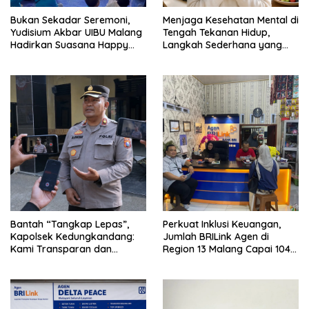
Bukan Sekadar Seremoni,
Menjaga Kesehatan Mental di
Yudisium Akbar UIBU Malang
Tengah Tekanan Hidup,
Hadirkan Suasana Happy
Langkah Sederhana yang
bagi Para Lulusan
Sering Terlupakan
Bantah “Tangkap Lepas”,
Perkuat Inklusi Keuangan,
Kapolsek Kedungkandang:
Jumlah BRILink Agen di
Kami Transparan dan
Region 13 Malang Capai 104
Akuntabel
Ribu Agen Hingga Juli 2026