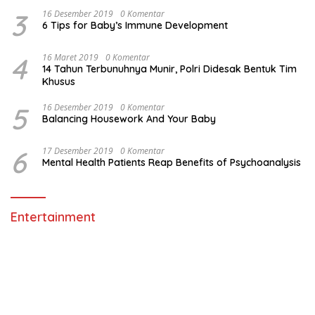
3
16 Desember 2019
0 Komentar
6 Tips for Baby’s Immune Development
4
16 Maret 2019
0 Komentar
14 Tahun Terbunuhnya Munir, Polri Didesak Bentuk Tim
Khusus
5
16 Desember 2019
0 Komentar
Balancing Housework And Your Baby
6
17 Desember 2019
0 Komentar
Mental Health Patients Reap Benefits of Psychoanalysis
Entertainment