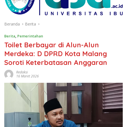
Beranda
Berita
Berita
,
Pemerintahan
Toilet Berbayar di Alun-Alun
Merdeka: D DPRD Kota Malang
Soroti Keterbatasan Anggaran
Redaksi
16 Maret 2026