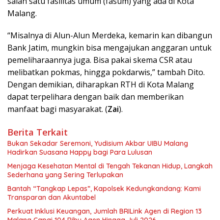
salah satu fasilitas umum (fasum) yang ada di Kota
Malang.
“Misalnya di Alun-Alun Merdeka, kemarin kan dibangun
Bank Jatim, mungkin bisa mengajukan anggaran untuk
pemeliharaannya juga. Bisa pakai skema CSR atau
melibatkan pokmas, hingga pokdarwis,” tambah Dito.
Dengan demikian, diharapkan RTH di Kota Malang
dapat terpelihara dengan baik dan memberikan
manfaat bagi masyarakat. (
Zai
).
Berita Terkait
Bukan Sekadar Seremoni, Yudisium Akbar UIBU Malang
Hadirkan Suasana Happy bagi Para Lulusan
Menjaga Kesehatan Mental di Tengah Tekanan Hidup, Langkah
Sederhana yang Sering Terlupakan
Bantah “Tangkap Lepas”, Kapolsek Kedungkandang: Kami
Transparan dan Akuntabel
Perkuat Inklusi Keuangan, Jumlah BRILink Agen di Region 13
Malang Capai 104 Ribu Agen Hingga Juli 2026