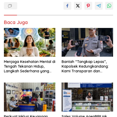
Baca Juga
Menjaga Kesehatan Mental di
Bantah “Tangkap Lepas”,
Tengah Tekanan Hidup,
Kapolsek Kedungkandang:
Langkah Sederhana yang
Kami Transparan dan
Sering Terlupakan
Akuntabel
Perkuat Inklusi Keuangan,
Sales Volume AgenBRILink