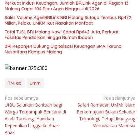
Perkuat Inklusi Keuangan, Jumlah BRILink Agen di Region 13
Malang Capai 104 Ribu Agen Hingga Juli 2026
Sales Volume AgenBRILink BRI Malang Sutoyo Tembus Rp472
Miliar, Pelaku UMKM Ikut Rasakan Manfaat
Total TJSL BRI Malang Kawi Capai Rp642 Juta, Perkuat
Fasilitas Pendidikan hingga Rumah Ibadah
BRI Kepanjen Dukung Digitalisasi Keuangan SMA Taruna
Nusantara Kampus Malang
TNI ad
Umm
Navigasi
Pos sebelumnya
Pos selanjutnya
UIBU Salurkan Bantuan bagi
Safari Ramadan UMM: Islam
pos
Warga Terdampak Bencana di
Berkemajuan Bukan Sekadar
Aceh Tamiang, Hadirkan
Teknologi, Tetapi Ilmu yang
Kepedulian hingga ke Anak-
Memuliakan Manusia
Anak