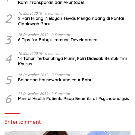
Kami Transparan dan Akuntabel
2
16 Maret 2019
0 Komentar
2 Hari Hilang, Nelayan Tewas Mengambang di Pantai
Cipalawah Garut
3
16 Desember 2019
0 Komentar
6 Tips for Baby’s Immune Development
4
16 Maret 2019
0 Komentar
14 Tahun Terbunuhnya Munir, Polri Didesak Bentuk Tim
Khusus
5
16 Desember 2019
0 Komentar
Balancing Housework And Your Baby
6
17 Desember 2019
0 Komentar
Mental Health Patients Reap Benefits of Psychoanalysis
Entertainment