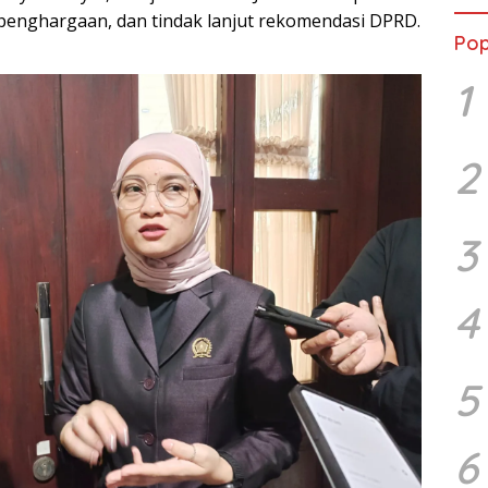
 penghargaan, dan tindak lanjut rekomendasi DPRD.
Pop
1
2
3
4
5
6