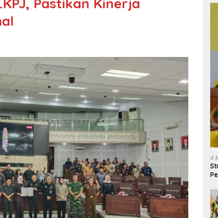
KPJ, Pastikan Kinerja
al
4 
St
Pe