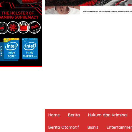
Home
Berita
Hukum dan Kriminal
Berita Otomotif
Bisnis
Entertainme