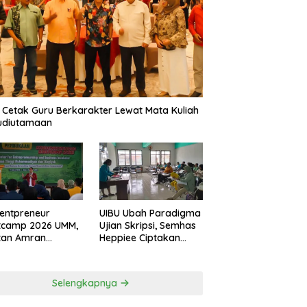
 Cetak Guru Berkarakter Lewat Mata Kuliah
udiutamaan
entpreneur
UIBU Ubah Paradigma
tcamp 2026 UMM,
Ujian Skripsi, Semhas
tan Amran
Heppiee Ciptakan
amkan Mental
Suasana Santai Tanpa
n Banting
Kurangi Kualitas
Akademik
Selengkapnya