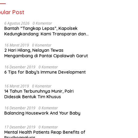
ular Post
6 Agustus 2026
0 Komentar
Bantah “Tangkap Lepas”, Kapolsek
Kedungkandang: Kami Transparan dan
Akuntabel
16 Maret 2019
0 Komentar
2 Hari Hilang, Nelayan Tewas
Mengambang di Pantai Cipalawah Garut
16 Desember 2019
0 Komentar
6 Tips for Baby’s Immune Development
16 Maret 2019
0 Komentar
14 Tahun Terbunuhnya Munir, Polri
Didesak Bentuk Tim Khusus
16 Desember 2019
0 Komentar
Balancing Housework And Your Baby
17 Desember 2019
0 Komentar
Mental Health Patients Reap Benefits of
Psychoanalysis