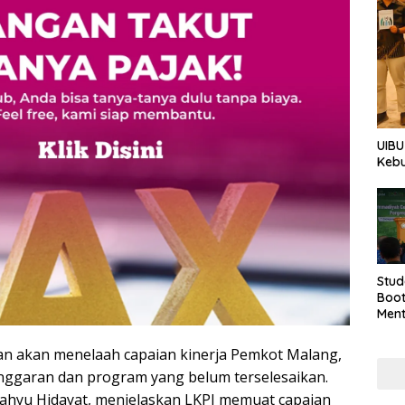
UIBU
Keb
Stud
Boo
Men
Tan
Taha
an akan menelaah capaian kinerja Pemkot Malang,
anggaran dan program yang belum terselesaikan.
ahyu Hidayat, menjelaskan LKPJ memuat capaian