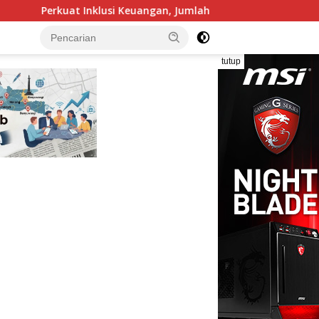
an, Jumlah BRILink Agen di Region 13 Malang Capai 104 Ribu Age
tutup