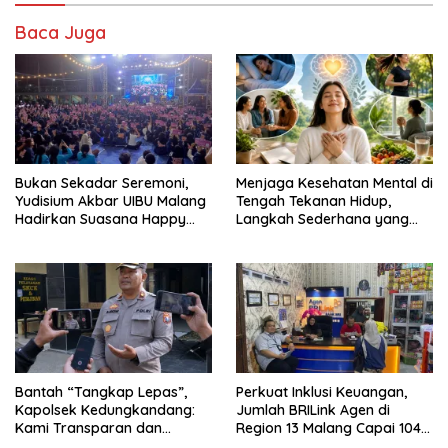
Baca Juga
Bukan Sekadar Seremoni,
Menjaga Kesehatan Mental di
Yudisium Akbar UIBU Malang
Tengah Tekanan Hidup,
Hadirkan Suasana Happy
Langkah Sederhana yang
bagi Para Lulusan
Sering Terlupakan
Bantah “Tangkap Lepas”,
Perkuat Inklusi Keuangan,
Kapolsek Kedungkandang:
Jumlah BRILink Agen di
Kami Transparan dan
Region 13 Malang Capai 104
Akuntabel
Ribu Agen Hingga Juli 2026