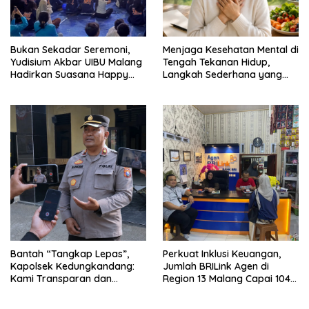
Bukan Sekadar Seremoni,
Menjaga Kesehatan Mental di
Yudisium Akbar UIBU Malang
Tengah Tekanan Hidup,
Hadirkan Suasana Happy
Langkah Sederhana yang
bagi Para Lulusan
Sering Terlupakan
Bantah “Tangkap Lepas”,
Perkuat Inklusi Keuangan,
Kapolsek Kedungkandang:
Jumlah BRILink Agen di
Kami Transparan dan
Region 13 Malang Capai 104
Akuntabel
Ribu Agen Hingga Juli 2026