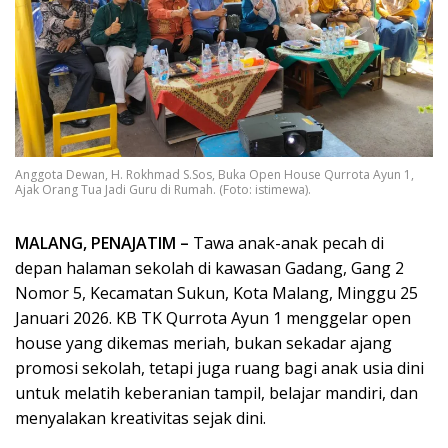
Anggota Dewan, H. Rokhmad S.Sos, Buka Open House Qurrota Ayun 1,
Ajak Orang Tua Jadi Guru di Rumah. (Foto: istimewa).
MALANG, PENAJATIM –
Tawa anak-anak pecah di
depan halaman sekolah di kawasan Gadang, Gang 2
Nomor 5, Kecamatan Sukun, Kota Malang, Minggu 25
Januari 2026. KB TK Qurrota Ayun 1 menggelar open
house yang dikemas meriah, bukan sekadar ajang
promosi sekolah, tetapi juga ruang bagi anak usia dini
untuk melatih keberanian tampil, belajar mandiri, dan
menyalakan kreativitas sejak dini.