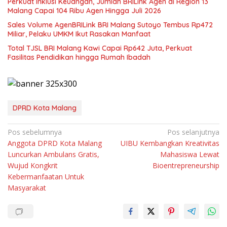
Perkuat Inklusi Keuangan, Jumlah BRILink Agen di Region 13
Malang Capai 104 Ribu Agen Hingga Juli 2026
Sales Volume AgenBRILink BRI Malang Sutoyo Tembus Rp472
Miliar, Pelaku UMKM Ikut Rasakan Manfaat
Total TJSL BRI Malang Kawi Capai Rp642 Juta, Perkuat
Fasilitas Pendidikan hingga Rumah Ibadah
DPRD Kota Malang
Navigasi
Pos sebelumnya
Pos selanjutnya
Anggota DPRD Kota Malang
UIBU Kembangkan Kreativitas
pos
Luncurkan Ambulans Gratis,
Mahasiswa Lewat
Wujud Kongkrit
Bioentrepreneurship
Kebermanfaatan Untuk
Masyarakat