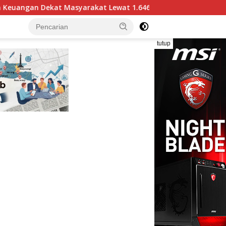
at Lewat 1.646 AgenBRILink
Sales Volume AgenBRILink 
tutup