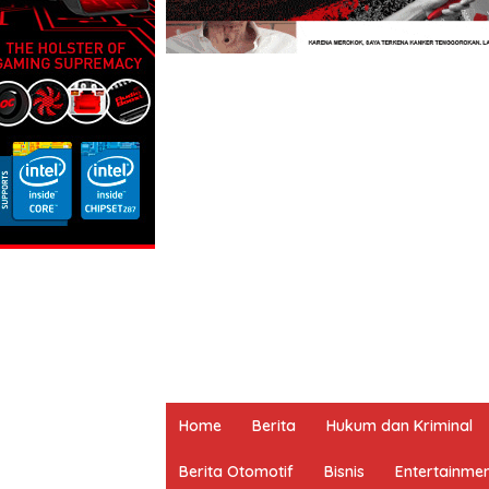
Home
Berita
Hukum dan Kriminal
Berita Otomotif
Bisnis
Entertainme