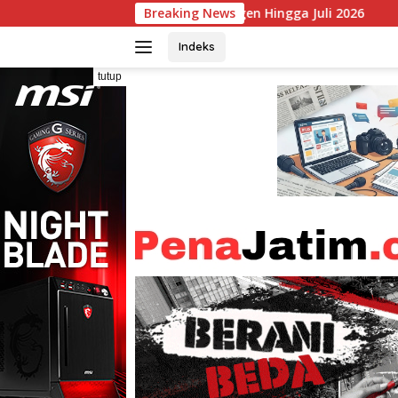
Langsung
104 Ribu Agen Hingga Juli 2026
Breaking News
Branch Office BRI Mala
ke
konten
Indeks
tutup