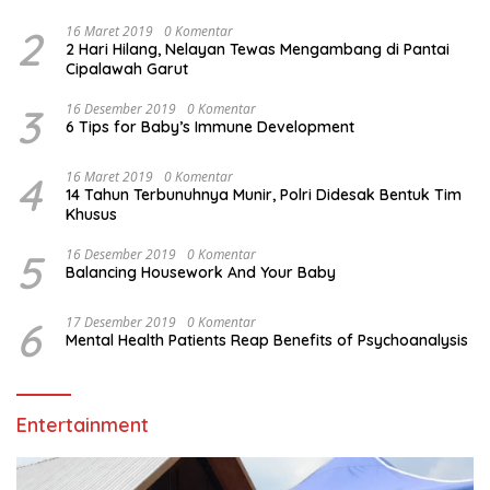
AgenBRILink
2
16 Maret 2019
0 Komentar
2 Hari Hilang, Nelayan Tewas Mengambang di Pantai
Cipalawah Garut
3
16 Desember 2019
0 Komentar
6 Tips for Baby’s Immune Development
4
16 Maret 2019
0 Komentar
14 Tahun Terbunuhnya Munir, Polri Didesak Bentuk Tim
Khusus
5
16 Desember 2019
0 Komentar
Balancing Housework And Your Baby
6
17 Desember 2019
0 Komentar
Mental Health Patients Reap Benefits of Psychoanalysis
Entertainment