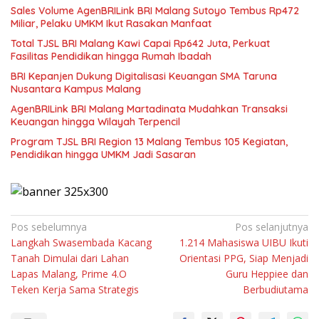
Sales Volume AgenBRILink BRI Malang Sutoyo Tembus Rp472
Miliar, Pelaku UMKM Ikut Rasakan Manfaat
Total TJSL BRI Malang Kawi Capai Rp642 Juta, Perkuat
Fasilitas Pendidikan hingga Rumah Ibadah
BRI Kepanjen Dukung Digitalisasi Keuangan SMA Taruna
Nusantara Kampus Malang
AgenBRILink BRI Malang Martadinata Mudahkan Transaksi
Keuangan hingga Wilayah Terpencil
Program TJSL BRI Region 13 Malang Tembus 105 Kegiatan,
Pendidikan hingga UMKM Jadi Sasaran
Navigasi
Pos sebelumnya
Pos selanjutnya
Langkah Swasembada Kacang
1.214 Mahasiswa UIBU Ikuti
pos
Tanah Dimulai dari Lahan
Orientasi PPG, Siap Menjadi
Lapas Malang, Prime 4.O
Guru Heppiee dan
Teken Kerja Sama Strategis
Berbudiutama