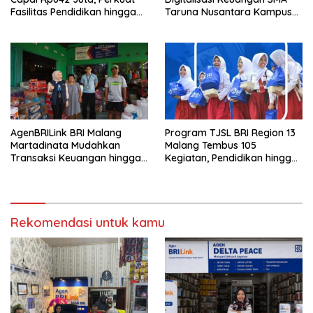
Fasilitas Pendidikan hingga
Taruna Nusantara Kampus
Rumah Ibadah
Malang
AgenBRILink BRI Malang
Program TJSL BRI Region 13
Martadinata Mudahkan
Malang Tembus 105
Transaksi Keuangan hingga
Kegiatan, Pendidikan hingga
Wilayah Terpencil
UMKM Jadi Sasaran
Rekomendasi untuk kamu