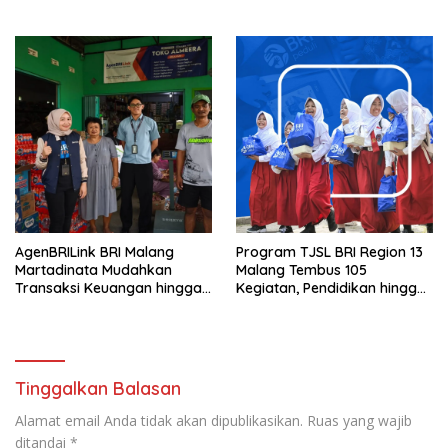
Rumah Ibadah
Malang
AgenBRILink BRI Malang
Program TJSL BRI Region 13
Martadinata Mudahkan
Malang Tembus 105
Transaksi Keuangan hingga
Kegiatan, Pendidikan hingga
Wilayah Terpencil
UMKM Jadi Sasaran
Tinggalkan Balasan
Alamat email Anda tidak akan dipublikasikan.
Ruas yang wajib
ditandai
*