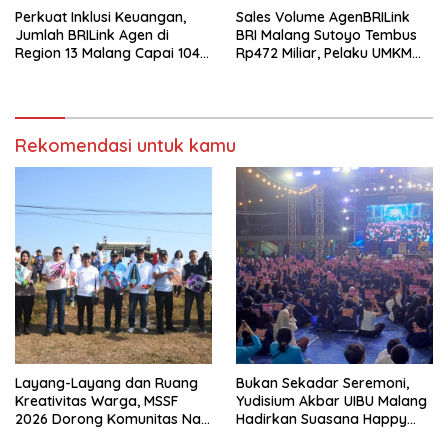
Perkuat Inklusi Keuangan,
Sales Volume AgenBRILink
Jumlah BRILink Agen di
BRI Malang Sutoyo Tembus
Region 13 Malang Capai 104
Rp472 Miliar, Pelaku UMKM
Ribu Agen Hingga Juli 2026
Ikut Rasakan Manfaat
Rekomendasi untuk kamu
Layang-Layang dan Ruang
Bukan Sekadar Seremoni,
Kreativitas Warga, MSSF
Yudisium Akbar UIBU Malang
2026 Dorong Komunitas Naik
Hadirkan Suasana Happy
Kelas
bagi Para Lulusan