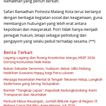
Ramadhan yang penuh berkah.
Safari Ramadhan Polresta Malang Kota terus berlanjut
dengan berbagai kegiatan sosial dan keagamaan, guna
membangun hubungan yang lebih erat antara
kepolisian dan masyarakat. Polri tidak hanya menjadi
penegak hukum, tetapi sebagai pelindung dan
pengayom yang selalu peduli terhadap sesama. (**)
Berita Terkait
Layang-Layang dan Ruang Kreativitas Warga, MSSF 2026
Dorong Komunitas Naik Kelas
Bukan Sekadar Seremoni, Yudisium Akbar UIBU Malang
Hadirkan Suasana Happy bagi Para Lulusan
Menjaga Kesehatan Mental di Tengah Tekanan Hidup, Langkah
Sederhana yang Sering Terlupakan
Bantah “Tangkap Lepas”, Kapolsek Kedungkandang: Kami
Transparan dan Akuntabel
Perkuat Inklusi Keuangan, Jumlah BRILink Agen di Region 13
Malang Capai 104 Ribu Agen Hingga Juli 2026