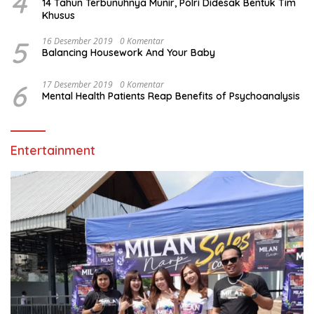
4
14 Tahun Terbunuhnya Munir, Polri Didesak Bentuk Tim
Khusus
5
16 Desember 2019
0 Komentar
Balancing Housework And Your Baby
6
17 Desember 2019
0 Komentar
Mental Health Patients Reap Benefits of Psychoanalysis
Entertainment