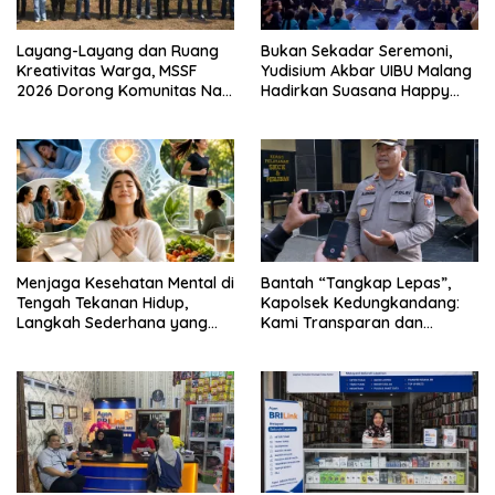
Layang-Layang dan Ruang
Bukan Sekadar Seremoni,
Kreativitas Warga, MSSF
Yudisium Akbar UIBU Malang
2026 Dorong Komunitas Naik
Hadirkan Suasana Happy
Kelas
bagi Para Lulusan
Menjaga Kesehatan Mental di
Bantah “Tangkap Lepas”,
Tengah Tekanan Hidup,
Kapolsek Kedungkandang:
Langkah Sederhana yang
Kami Transparan dan
Sering Terlupakan
Akuntabel