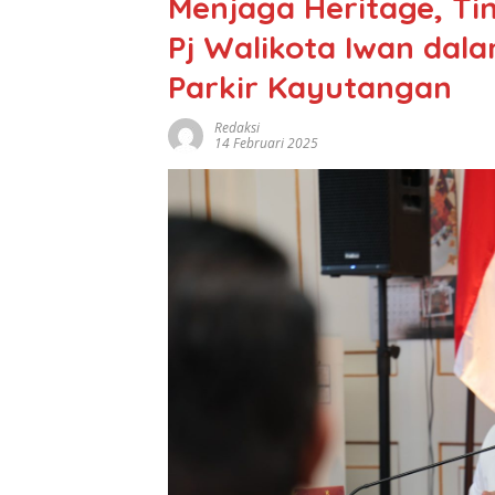
Menjaga Heritage, T
Pj Walikota Iwan da
Parkir Kayutangan
Redaksi
14 Februari 2025