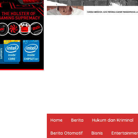
Home
Berita
Hukum dan Kriminal
Berita Otomotif
Bisnis
Entertainme