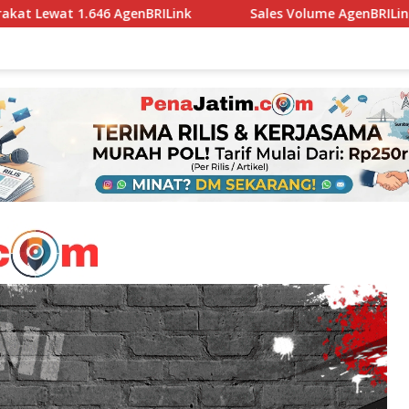
ink
Sales Volume AgenBRILink BRI Malang Sutoyo Temb