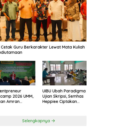
 Cetak Guru Berkarakter Lewat Mata Kuliah
udiutamaan
entpreneur
UIBU Ubah Paradigma
tcamp 2026 UMM,
Ujian Skripsi, Semhas
tan Amran
Heppiee Ciptakan
amkan Mental
Suasana Santai Tanpa
n Banting
Kurangi Kualitas
Akademik
Selengkapnya