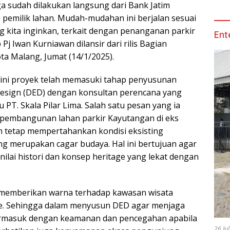
ga sudah dilakukan langsung dari Bank Jatim
pemilik lahan. Mudah-mudahan ini berjalan sesuai
 kita inginkan, terkait dengan penanganan parkir
Ent
Pj Iwan Kurniawan dilansir dari rilis Bagian
a Malang, Jumat (14/1/2025).
kini proyek telah memasuki tahap penyusunan
Design (DED) dengan konsultan perencana yang
u PT. Skala Pilar Lima. Salah satu pesan yang ia
r pembangunan lahan parkir Kayutangan di eks
h tetap mempertahankan kondisi eksisting
 merupakan cagar budaya. Hal ini bertujuan agar
-nilai histori dan konsep heritage yang lekat dengan
 memberikan warna terhadap kawasan wisata
e. Sehingga dalam menyusun DED agar menjaga
ermasuk dengan keamanan dan pencegahan apabila
26 Ju