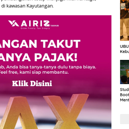
 di kawasan Kayutangan.
UIBU
Keb
Stud
Boo
Men
Tan
Taha