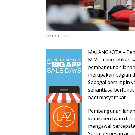
Oplus_131072
MALANGKOTA – Penjab
M.M., menorehkan sa
pembangunan lahan p
merupakan bagian dar
Sebagai pemimpin yan
senantiasa berfoku
bagi masyarakat.
Pembangunan lahan p
komitmen Iwan dalam
mengawal percepata
Serta berpesan agar