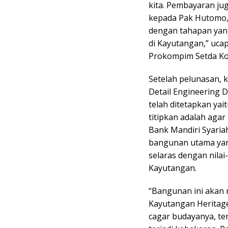
kita. Pembayaran ju
kepada Pak Hutomo, 
dengan tahapan yang
di Kayutangan,” ucap 
Prokompim Setda Kot
Setelah pelunasan, 
Detail Engineering 
telah ditetapkan yait
titipkan adalah aga
Bank Mandiri Syaria
bangunan utama yang
selaras dengan nilai
Kayutangan.
“Bangunan ini akan
Kayutangan Heritag
cagar budayanya, t