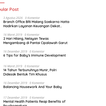
ular Post
3 Agustus 2026
0 Komentar
Branch Office BRI Malang Soekarno Hatta
Hadirkan Layanan Keuangan Dekat
Masyarakat Lewat 1.646 AgenBRILink
16 Maret 2019
0 Komentar
2 Hari Hilang, Nelayan Tewas
Mengambang di Pantai Cipalawah Garut
16 Desember 2019
0 Komentar
6 Tips for Baby’s Immune Development
16 Maret 2019
0 Komentar
14 Tahun Terbunuhnya Munir, Polri
Didesak Bentuk Tim Khusus
16 Desember 2019
0 Komentar
Balancing Housework And Your Baby
17 Desember 2019
0 Komentar
Mental Health Patients Reap Benefits of
Psychoanalysis