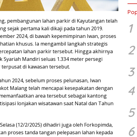
Pop
g, pembangunan lahan parkir di Kayutangan telah
1
ng sejak pertama kali dikaji pada tahun 2019.
tember 2024, di bawah kepemimpinan Iwan, proses
hatian khusus. Ia mengambil langkah strategis
2
cepatan lahan parkir tersebut. Hingga akhirnya
nk Syariah Mandiri seluas 1.334 meter persegi
r terpusat di kawasan tersebut.
3
ahun 2024, sebelum proses pelunasan, Iwan
4
mkot Malang telah mencapai kesepakatan dengan
 memanfaatkan area tersebut sebagai kantong
isipasi lonjakan wisatawan saat Natal dan Tahun
5
 Selasa (12/2/2025) dihadiri juga oleh Forkopimda,
6
ukan proses tanda tangan pelepasan lahan kepada