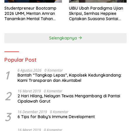
Studentpreneur Bootcamp
UIBU Ubah Paradigma Ujian
2026 UMM, Mentan Amran
Skripsi, Semhas Heppiee
Tanamkan Mental Tahan
Ciptakan Suasana Santai
Banting
Tanpa Kurangi Kualitas
Akademik
Selengkapnya
Popular Post
1
6 Agustus 2026
0 Komentar
Bantah “Tangkap Lepas”, Kapolsek Kedungkandang:
Kami Transparan dan Akuntabel
2
16 Maret 2019
0 Komentar
2 Hari Hilang, Nelayan Tewas Mengambang di Pantai
Cipalawah Garut
3
16 Desember 2019
0 Komentar
6 Tips for Baby’s Immune Development
16 Maret 2019
0 Komentar