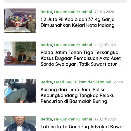
Berita
,
Hukum dan Kriminal
12 Mei 2026
1,2 Juta Pil Koplo dan 37 Kg Ganja
Dimusnahkan Kejari Kota Malang
Berita
,
Hukum dan Kriminal
29 April 2026
Polda Jatim Tahan Tiga Tersangka
Kasus Dugaan Pemalsuan Akta Aset
Sardo Swalayan, Tatik Suwartiatun
Sebut Perjuangan Panjang Mulai
Berbuah
Berita
,
Headline
,
Hukum dan Kriminal
27 April
2026
Kurang dari Lima Jam, Polisi
Kedungkandang Tangkap Pelaku
Pencurian di Basmalah Buring
Berita
,
Hukum dan Kriminal
19 April 2026
Latenritatta Gandeng Advokat Kawal