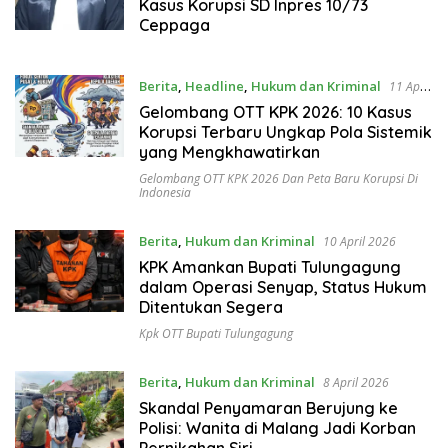
Kasus Korupsi SD Inpres 10/73
Ceppaga
Berita
,
Headline
,
Hukum dan Kriminal
11 April
2026
Gelombang OTT KPK 2026: 10 Kasus
Korupsi Terbaru Ungkap Pola Sistemik
yang Mengkhawatirkan
Gelombang OTT KPK 2026 Dan Peta Baru Korupsi Di
Indonesia
Berita
,
Hukum dan Kriminal
10 April 2026
KPK Amankan Bupati Tulungagung
dalam Operasi Senyap, Status Hukum
Ditentukan Segera
Kpk OTT Bupati Tulungagung
Berita
,
Hukum dan Kriminal
8 April 2026
Skandal Penyamaran Berujung ke
Polisi: Wanita di Malang Jadi Korban
Pernikahan Siri