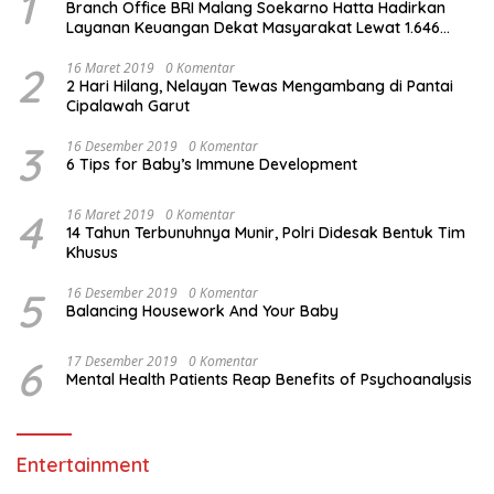
1
Branch Office BRI Malang Soekarno Hatta Hadirkan
Layanan Keuangan Dekat Masyarakat Lewat 1.646
AgenBRILink
2
16 Maret 2019
0 Komentar
2 Hari Hilang, Nelayan Tewas Mengambang di Pantai
Cipalawah Garut
3
16 Desember 2019
0 Komentar
6 Tips for Baby’s Immune Development
4
16 Maret 2019
0 Komentar
14 Tahun Terbunuhnya Munir, Polri Didesak Bentuk Tim
Khusus
5
16 Desember 2019
0 Komentar
Balancing Housework And Your Baby
6
17 Desember 2019
0 Komentar
Mental Health Patients Reap Benefits of Psychoanalysis
Entertainment