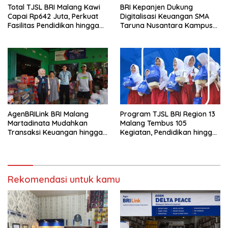
Total TJSL BRI Malang Kawi
BRI Kepanjen Dukung
Capai Rp642 Juta, Perkuat
Digitalisasi Keuangan SMA
Fasilitas Pendidikan hingga
Taruna Nusantara Kampus
Rumah Ibadah
Malang
AgenBRILink BRI Malang
Program TJSL BRI Region 13
Martadinata Mudahkan
Malang Tembus 105
Transaksi Keuangan hingga
Kegiatan, Pendidikan hingga
Wilayah Terpencil
UMKM Jadi Sasaran
Rekomendasi untuk kamu