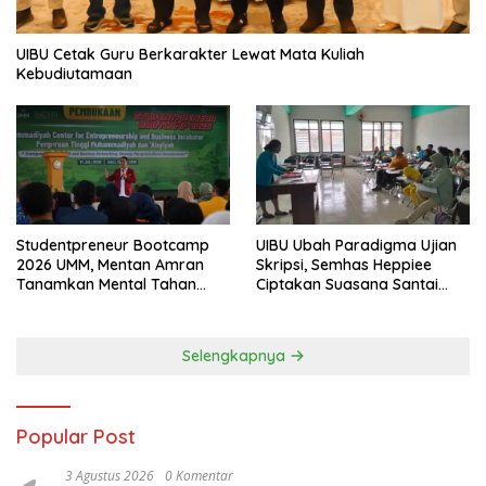
UIBU Cetak Guru Berkarakter Lewat Mata Kuliah
Kebudiutamaan
Studentpreneur Bootcamp
UIBU Ubah Paradigma Ujian
2026 UMM, Mentan Amran
Skripsi, Semhas Heppiee
Tanamkan Mental Tahan
Ciptakan Suasana Santai
Banting
Tanpa Kurangi Kualitas
Akademik
Selengkapnya
Popular Post
3 Agustus 2026
0 Komentar