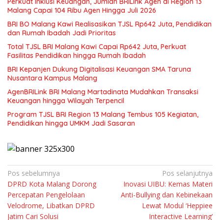
Perkuat Inklusi Keuangan, Jumlah BRILink Agen di Region 13
Malang Capai 104 Ribu Agen Hingga Juli 2026
BRI BO Malang Kawi Realisasikan TJSL Rp642 Juta, Pendidikan
dan Rumah Ibadah Jadi Prioritas
Total TJSL BRI Malang Kawi Capai Rp642 Juta, Perkuat
Fasilitas Pendidikan hingga Rumah Ibadah
BRI Kepanjen Dukung Digitalisasi Keuangan SMA Taruna
Nusantara Kampus Malang
AgenBRILink BRI Malang Martadinata Mudahkan Transaksi
Keuangan hingga Wilayah Terpencil
Program TJSL BRI Region 13 Malang Tembus 105 Kegiatan,
Pendidikan hingga UMKM Jadi Sasaran
Navigasi
Pos sebelumnya
Pos selanjutnya
DPRD Kota Malang Dorong
Inovasi UIBU: Kemas Materi
pos
Percepatan Pengelolaan
Anti-Bullying dan Kebinekaan
Velodrome, Libatkan DPRD
Lewat Modul ‘Heppiee
Jatim Cari Solusi
Interactive Learning’