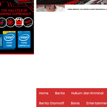
Home
Berita
Hukum dan Kriminal
Berita Otomotif
Bisnis
Entertainme