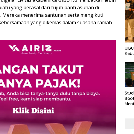
 digelar civitas akademika UIBU itu melibatkan lebih
piatu yang berasal dari tujuh panti asuhan di
a. Mereka menerima santunan serta mengikuti
 kebersamaan yang dikemas dalam suasana ramah
UIBU
Keb
Stud
Boo
Men
Tan
Taha