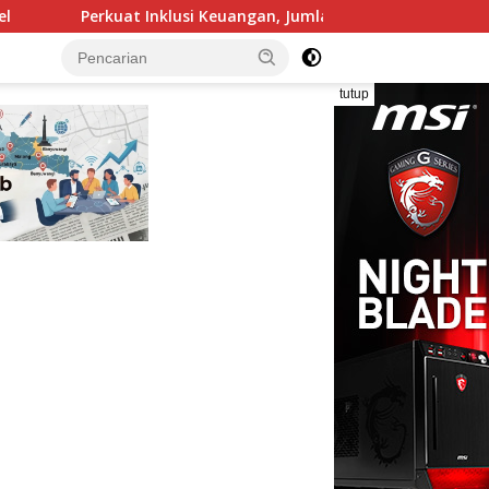
n, Jumlah BRILink Agen di Region 13 Malang Capai 104 Ribu Age
tutup