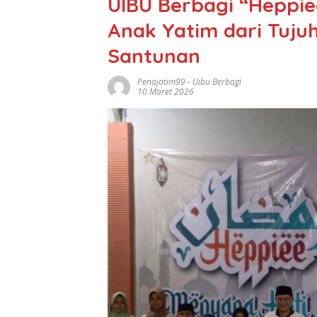
UIBU Berbagi “Heppie
Anak Yatim dari Tuju
Santunan
Penajatim99
-
Uibu Berbagi
10 Maret 2026