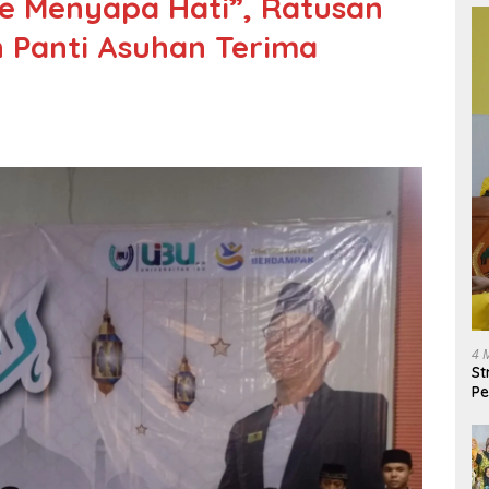
e Menyapa Hati”, Ratusan
h Panti Asuhan Terima
4 
St
Pe