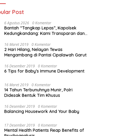
ular Post
6 Agustus 2026
0 Komentar
Bantah “Tangkap Lepas”, Kapolsek
Kedungkandang: Kami Transparan dan
Akuntabel
16 Maret 2019
0 Komentar
2 Hari Hilang, Nelayan Tewas
Mengambang di Pantai Cipalawah Garut
16 Desember 2019
0 Komentar
6 Tips for Baby’s Immune Development
16 Maret 2019
0 Komentar
14 Tahun Terbunuhnya Munir, Polri
Didesak Bentuk Tim Khusus
16 Desember 2019
0 Komentar
Balancing Housework And Your Baby
17 Desember 2019
0 Komentar
Mental Health Patients Reap Benefits of
Psychoanalysis