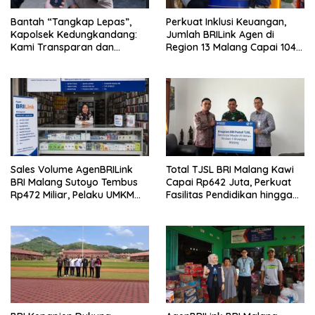
Bantah “Tangkap Lepas”,
Perkuat Inklusi Keuangan,
Kapolsek Kedungkandang:
Jumlah BRILink Agen di
Kami Transparan dan
Region 13 Malang Capai 104
Akuntabel
Ribu Agen Hingga Juli 2026
Sales Volume AgenBRILink
Total TJSL BRI Malang Kawi
BRI Malang Sutoyo Tembus
Capai Rp642 Juta, Perkuat
Rp472 Miliar, Pelaku UMKM
Fasilitas Pendidikan hingga
Ikut Rasakan Manfaat
Rumah Ibadah