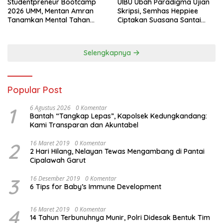
Studentpreneur Bootcamp
UIBU Ubah Paradigma Ujian
2026 UMM, Mentan Amran
Skripsi, Semhas Heppiee
Tanamkan Mental Tahan
Ciptakan Suasana Santai
Banting
Tanpa Kurangi Kualitas
Akademik
Selengkapnya
Popular Post
1
6 Agustus 2026
0 Komentar
Bantah “Tangkap Lepas”, Kapolsek Kedungkandang:
Kami Transparan dan Akuntabel
2
16 Maret 2019
0 Komentar
2 Hari Hilang, Nelayan Tewas Mengambang di Pantai
Cipalawah Garut
3
16 Desember 2019
0 Komentar
6 Tips for Baby’s Immune Development
4
16 Maret 2019
0 Komentar
14 Tahun Terbunuhnya Munir, Polri Didesak Bentuk Tim