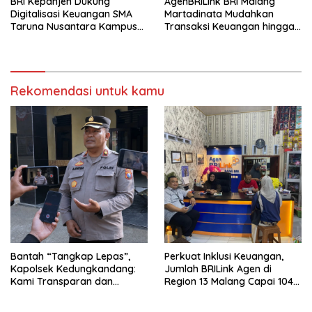
BRI Kepanjen Dukung
AgenBRILink BRI Malang
Digitalisasi Keuangan SMA
Martadinata Mudahkan
Taruna Nusantara Kampus
Transaksi Keuangan hingga
Malang
Wilayah Terpencil
Rekomendasi untuk kamu
Bantah “Tangkap Lepas”,
Perkuat Inklusi Keuangan,
Kapolsek Kedungkandang:
Jumlah BRILink Agen di
Kami Transparan dan
Region 13 Malang Capai 104
Akuntabel
Ribu Agen Hingga Juli 2026