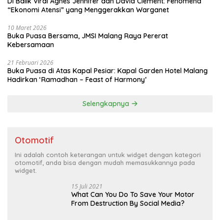
Di Balik Viral Agnes Jennifer dan David Clement: Fenomena
“Ekonomi Atensi” yang Menggerakkan Warganet
10 Maret 2026
Buka Puasa Bersama, JMSI Malang Raya Pererat
Kebersamaan
21 Februari 2026
Buka Puasa di Atas Kapal Pesiar: Kapal Garden Hotel Malang
Hadirkan ‘Ramadhan – Feast of Harmony’
Selengkapnya
Otomotif
Ini adalah contoh keterangan untuk widget dengan kategori
otomotif, anda bisa dengan mudah memasukkannya pada
widget.
15 Juli 2021
What Can You Do To Save Your Motor
From Destruction By Social Media?