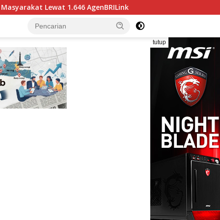
ILink
Sales Volume AgenBRILink BRI Malang Sutoyo Te
tutup