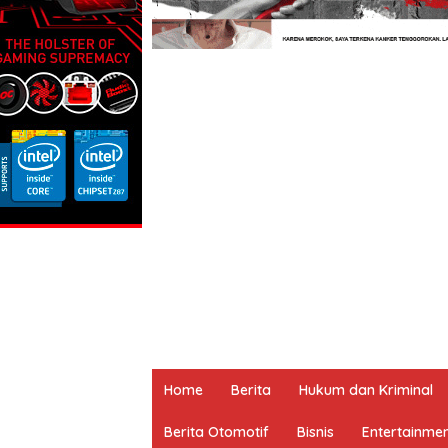
Home
Berita
Hukum dan Kriminal
Berita Otomotif
Bisnis
Entertainme