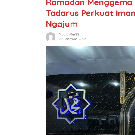
Ramadan Menggema di
Tadarus Perkuat Ima
Ngajum
Penajatim99
22 Februari 2026