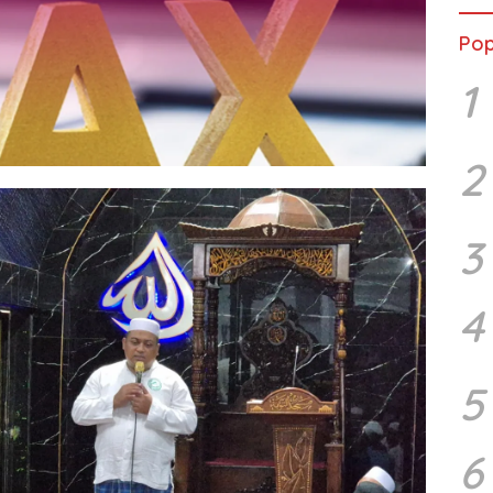
Pop
1
2
3
4
5
6