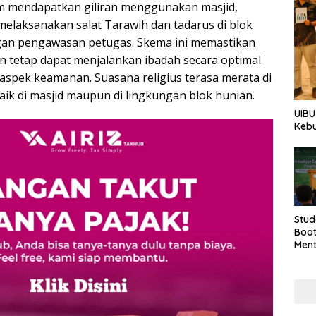
um mendapatkan giliran menggunakan masjid,
melaksanakan salat Tarawih dan tadarus di blok
an pengawasan petugas. Skema ini memastikan
n tetap dapat menjalankan ibadah secara optimal
spek keamanan. Suasana religius terasa merata di
baik di masjid maupun di lingkungan blok hunian.
UIBU
Keb
Stud
Boo
Men
Tan
Taha