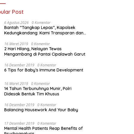
ular Post
6 Agustus 2026
0 Komentar
Bantah “Tangkap Lepas”, Kapolsek
Kedungkandang: Kami Transparan dan
Akuntabel
16 Maret 2019
0 Komentar
2 Hari Hilang, Nelayan Tewas
Mengambang di Pantai Cipalawah Garut
16 Desember 2019
0 Komentar
6 Tips for Baby’s Immune Development
16 Maret 2019
0 Komentar
14 Tahun Terbunuhnya Munir, Polri
Didesak Bentuk Tim Khusus
16 Desember 2019
0 Komentar
Balancing Housework And Your Baby
17 Desember 2019
0 Komentar
Mental Health Patients Reap Benefits of
Psychoanalysis