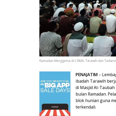
Ramadan Menggema di L’SIMA: Tarawih dan Tadarus
PENAJATIM
– Lembag
ibadah Tarawih berj
di Masjid At-Taubah
bulan Ramadan. Pela
blok hunian guna me
terkendali.