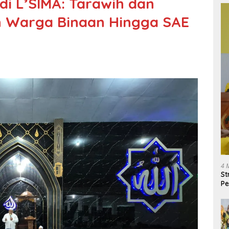
 L’SIMA: Tarawih dan
n Warga Binaan Hingga SAE
4 
St
Pe