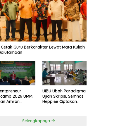
 Cetak Guru Berkarakter Lewat Mata Kuliah
udiutamaan
entpreneur
UIBU Ubah Paradigma
tcamp 2026 UMM,
Ujian Skripsi, Semhas
tan Amran
Heppiee Ciptakan
amkan Mental
Suasana Santai Tanpa
n Banting
Kurangi Kualitas
Akademik
Selengkapnya