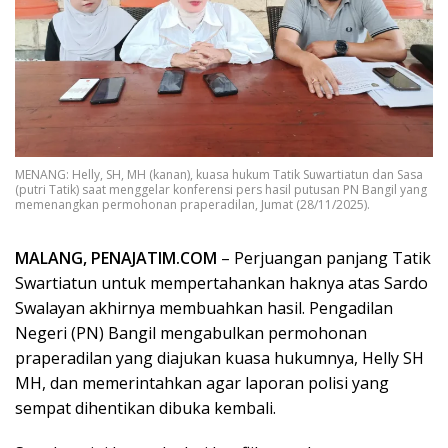
MENANG: Helly, SH, MH (kanan), kuasa hukum Tatik Suwartiatun dan Sasa
(putri Tatik) saat menggelar konferensi pers hasil putusan PN Bangil yang
memenangkan permohonan praperadilan, Jumat (28/11/2025).
MALANG, PENAJATIM.COM
– Perjuangan panjang Tatik
Swartiatun untuk mempertahankan haknya atas Sardo
Swalayan akhirnya membuahkan hasil. Pengadilan
Negeri (PN) Bangil mengabulkan permohonan
praperadilan yang diajukan kuasa hukumnya, Helly SH
MH, dan memerintahkan agar laporan polisi yang
sempat dihentikan dibuka kembali.