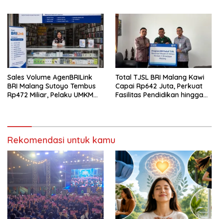
Akuntabel
Ribu Agen Hingga Juli 2026
Sales Volume AgenBRILink
Total TJSL BRI Malang Kawi
BRI Malang Sutoyo Tembus
Capai Rp642 Juta, Perkuat
Rp472 Miliar, Pelaku UMKM
Fasilitas Pendidikan hingga
Ikut Rasakan Manfaat
Rumah Ibadah
Rekomendasi untuk kamu