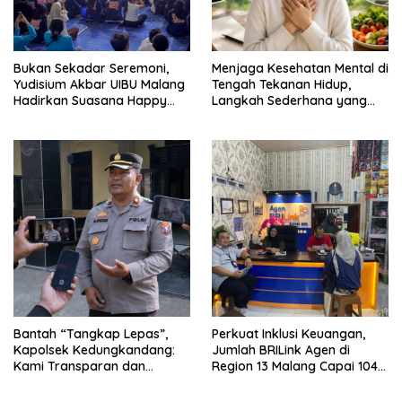
Bukan Sekadar Seremoni,
Menjaga Kesehatan Mental di
Yudisium Akbar UIBU Malang
Tengah Tekanan Hidup,
Hadirkan Suasana Happy
Langkah Sederhana yang
bagi Para Lulusan
Sering Terlupakan
Bantah “Tangkap Lepas”,
Perkuat Inklusi Keuangan,
Kapolsek Kedungkandang:
Jumlah BRILink Agen di
Kami Transparan dan
Region 13 Malang Capai 104
Akuntabel
Ribu Agen Hingga Juli 2026