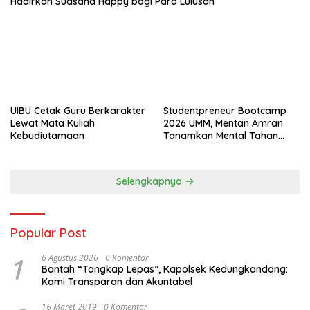
Hadirkan Suasana Happy bagi Para Lulusan
UIBU Cetak Guru Berkarakter
Studentpreneur Bootcamp
Lewat Mata Kuliah
2026 UMM, Mentan Amran
Kebudiutamaan
Tanamkan Mental Tahan
Banting
Selengkapnya
Popular Post
1
6 Agustus 2026
0 Komentar
Bantah “Tangkap Lepas”, Kapolsek Kedungkandang:
Kami Transparan dan Akuntabel
16 Maret 2019
0 Komentar