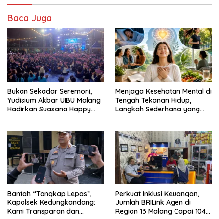
Baca Juga
Bukan Sekadar Seremoni,
Menjaga Kesehatan Mental di
Yudisium Akbar UIBU Malang
Tengah Tekanan Hidup,
Hadirkan Suasana Happy
Langkah Sederhana yang
bagi Para Lulusan
Sering Terlupakan
Bantah “Tangkap Lepas”,
Perkuat Inklusi Keuangan,
Kapolsek Kedungkandang:
Jumlah BRILink Agen di
Kami Transparan dan
Region 13 Malang Capai 104