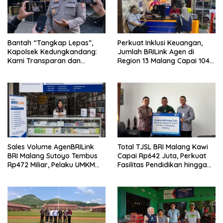
Bantah “Tangkap Lepas”,
Perkuat Inklusi Keuangan,
Kapolsek Kedungkandang:
Jumlah BRILink Agen di
Kami Transparan dan
Region 13 Malang Capai 104
Akuntabel
Ribu Agen Hingga Juli 2026
Sales Volume AgenBRILink
Total TJSL BRI Malang Kawi
BRI Malang Sutoyo Tembus
Capai Rp642 Juta, Perkuat
Rp472 Miliar, Pelaku UMKM
Fasilitas Pendidikan hingga
Ikut Rasakan Manfaat
Rumah Ibadah