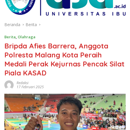
Beranda
Berita
Berita
,
Olahraga
Bripda Afies Barrera, Anggota
Polresta Malang Kota Peraih
Medali Perak Kejurnas Pencak Silat
Piala KASAD
Redaksi
17 Februari 2025