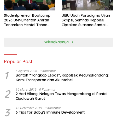
Studentpreneur Bootcamp
UIBU Ubah Paradigma Ujian
2026 UMM, Mentan Amran
Skripsi, Semhas Heppiee
Tanamkan Mental Tahan
Ciptakan Suasana Santai
Banting
Tanpa Kurangi Kualitas
Akademik
Selengkapnya
Popular Post
1
6 Agustus 2026
0 Komentar
Bantah “Tangkap Lepas”, Kapolsek Kedungkandang:
Kami Transparan dan Akuntabel
2
16 Maret 2019
0 Komentar
2 Hari Hilang, Nelayan Tewas Mengambang di Pantai
Cipalawah Garut
3
16 Desember 2019
0 Komentar
6 Tips for Baby’s Immune Development