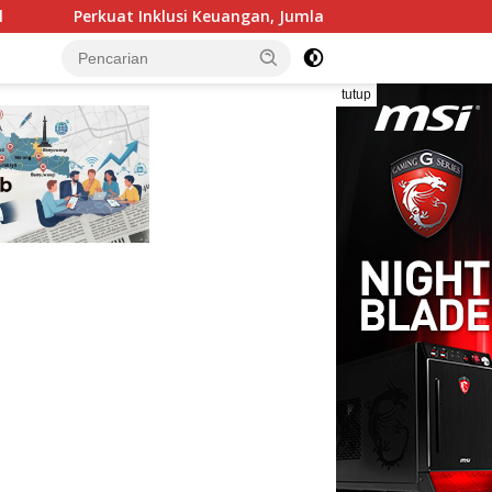
i Keuangan, Jumlah BRILink Agen di Region 13 Malang Capai 104 
tutup