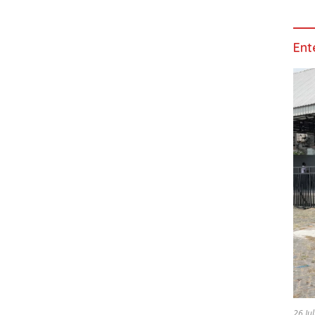
Ent
26 Ju