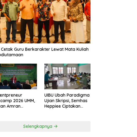
 Cetak Guru Berkarakter Lewat Mata Kuliah
udiutamaan
entpreneur
UIBU Ubah Paradigma
tcamp 2026 UMM,
Ujian Skripsi, Semhas
tan Amran
Heppiee Ciptakan
amkan Mental
Suasana Santai Tanpa
n Banting
Kurangi Kualitas
Akademik
Selengkapnya