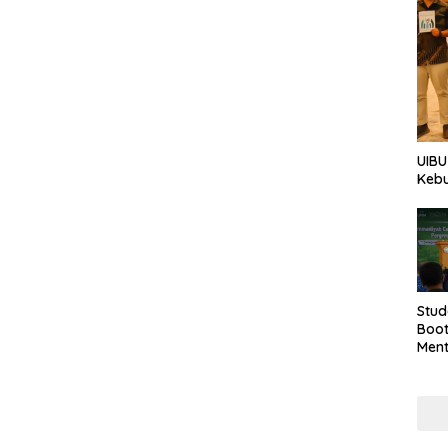
UIBU
Keb
Stud
Boo
Men
Tan
Taha