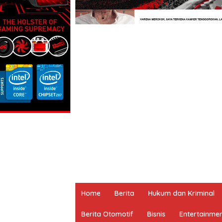
Home
Berita
Hukum dan Kriminal
Berita Otomotif
Bisnis
Entertainme