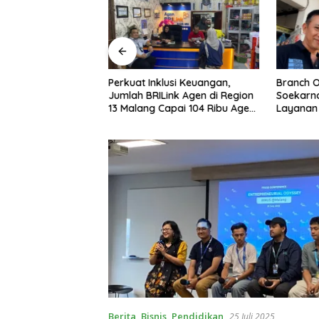
gkap Lepas”,
Perkuat Inklusi Keuangan,
Branch O
edungkandang:
Jumlah BRILink Agen di Region
Soekarno
paran dan
13 Malang Capai 104 Ribu Agen
Layanan
Hingga Juli 2026
Masyarak
AgenBRIL
Berita
,
Bisnis
,
Pendidikan
25 Juli 2025