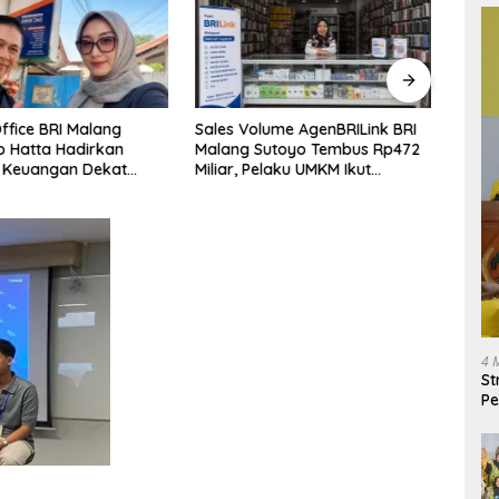
ffice BRI Malang
Sales Volume AgenBRILink BRI
Total
 Hatta Hadirkan
Malang Sutoyo Tembus Rp472
Capai
 Keuangan Dekat
Miliar, Pelaku UMKM Ikut
Fasil
at Lewat 1.646
Rasakan Manfaat
Ruma
ink
4 
St
Pe