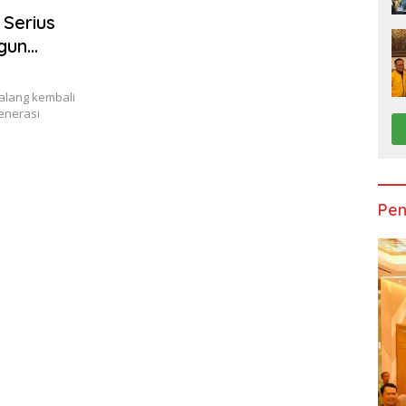
 Serius
gun
alang kembali
enerasi
Pen