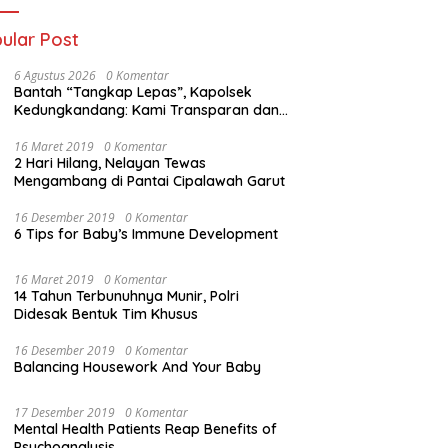
ular Post
6 Agustus 2026
0 Komentar
Bantah “Tangkap Lepas”, Kapolsek
Kedungkandang: Kami Transparan dan
Akuntabel
16 Maret 2019
0 Komentar
2 Hari Hilang, Nelayan Tewas
Mengambang di Pantai Cipalawah Garut
16 Desember 2019
0 Komentar
6 Tips for Baby’s Immune Development
16 Maret 2019
0 Komentar
14 Tahun Terbunuhnya Munir, Polri
Didesak Bentuk Tim Khusus
16 Desember 2019
0 Komentar
Balancing Housework And Your Baby
17 Desember 2019
0 Komentar
Mental Health Patients Reap Benefits of
Psychoanalysis