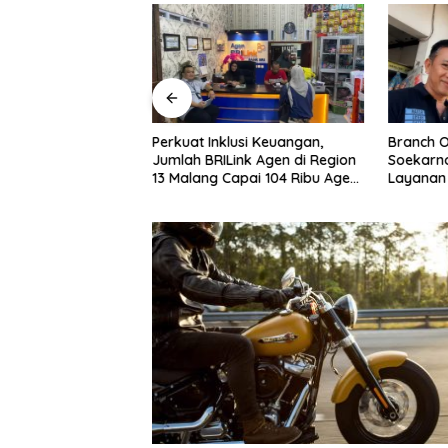
gkap Lepas”,
Perkuat Inklusi Keuangan,
Branch O
edungkandang:
Jumlah BRILink Agen di Region
Soekarno
paran dan
13 Malang Capai 104 Ribu Agen
Layanan
Hingga Juli 2026
Masyarak
AgenBRIL