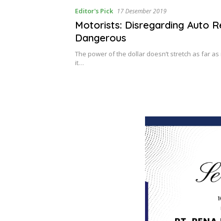
Editor's Pick
17 Desember 2019
Motorists: Disregarding Auto Re
Dangerous
The power of the dollar doesn’t stretch as far as 
it…