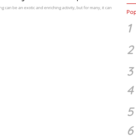
ng can be an exotic and enriching activity, but for many, it can
Pop
1
2
3
4
5
6