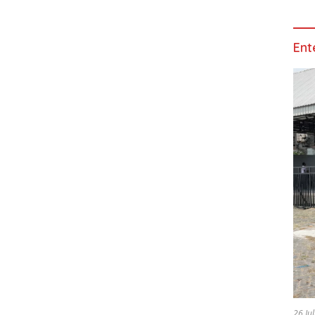
Ent
26 Ju