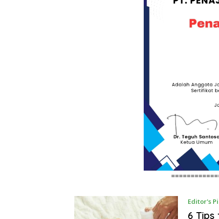
============
Editor's P
6 Tips