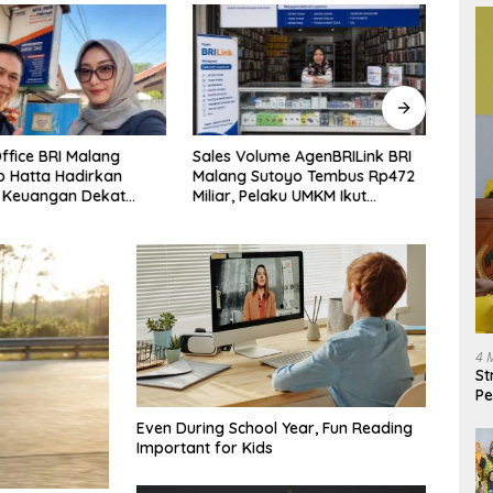
ffice BRI Malang
Sales Volume AgenBRILink BRI
Total
 Hatta Hadirkan
Malang Sutoyo Tembus Rp472
Capai
 Keuangan Dekat
Miliar, Pelaku UMKM Ikut
Fasil
at Lewat 1.646
Rasakan Manfaat
Ruma
ink
4 
St
Pe
Even During School Year, Fun Reading
Important for Kids