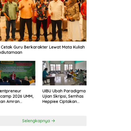
 Cetak Guru Berkarakter Lewat Mata Kuliah
udiutamaan
entpreneur
UIBU Ubah Paradigma
tcamp 2026 UMM,
Ujian Skripsi, Semhas
tan Amran
Heppiee Ciptakan
amkan Mental
Suasana Santai Tanpa
n Banting
Kurangi Kualitas
Akademik
Selengkapnya