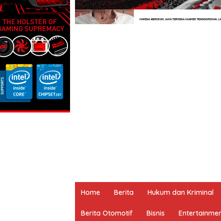
Home
Berita
Hukum dan Kriminal
Berita Otomotif
Bisnis
Entertainme