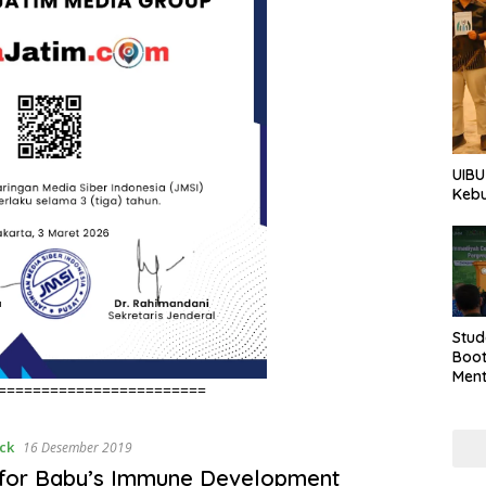
UIBU
Keb
Stud
Boo
Men
========================
Tan
Taha
ick
16 Desember 2019
 for Baby’s Immune Development