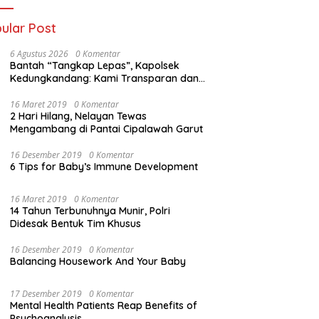
ular Post
6 Agustus 2026
0 Komentar
Bantah “Tangkap Lepas”, Kapolsek
Kedungkandang: Kami Transparan dan
Akuntabel
16 Maret 2019
0 Komentar
2 Hari Hilang, Nelayan Tewas
Mengambang di Pantai Cipalawah Garut
16 Desember 2019
0 Komentar
6 Tips for Baby’s Immune Development
16 Maret 2019
0 Komentar
14 Tahun Terbunuhnya Munir, Polri
Didesak Bentuk Tim Khusus
16 Desember 2019
0 Komentar
Balancing Housework And Your Baby
17 Desember 2019
0 Komentar
Mental Health Patients Reap Benefits of
Psychoanalysis