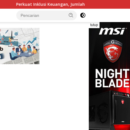
euangan, Jumlah BRILink Agen di Region 13 Malang Capai 104 Rib
tutup