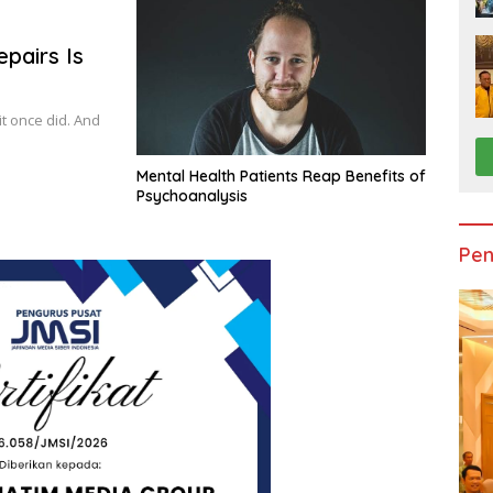
pairs Is
it once did. And
Mental Health Patients Reap Benefits of
Psychoanalysis
Pen