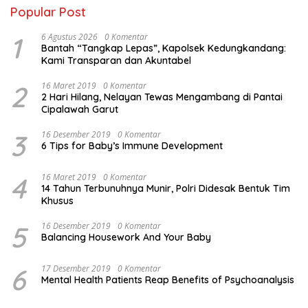
Popular Post
1
6 Agustus 2026
0 Komentar
Bantah “Tangkap Lepas”, Kapolsek Kedungkandang:
Kami Transparan dan Akuntabel
2
16 Maret 2019
0 Komentar
2 Hari Hilang, Nelayan Tewas Mengambang di Pantai
Cipalawah Garut
3
16 Desember 2019
0 Komentar
6 Tips for Baby’s Immune Development
4
16 Maret 2019
0 Komentar
14 Tahun Terbunuhnya Munir, Polri Didesak Bentuk Tim
Khusus
5
16 Desember 2019
0 Komentar
Balancing Housework And Your Baby
6
17 Desember 2019
0 Komentar
Mental Health Patients Reap Benefits of Psychoanalysis