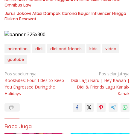
Omnibus Law
Jurus Jokowi Atasi Dampak Corona Bayar Influencer Hingga
Diskon Pesawat
animation
didi
didi and friends
kids
video
youtube
Navigasi
Pos sebelumnya
Pos selanjutnya
BookBites: Four Titles to Keep
Didi Lagu Baru | Hey Kawan |
pos
You Engrossed During the
Didi & Friends Lagu Kanak-
Holidays
Kanak
Baca Juga