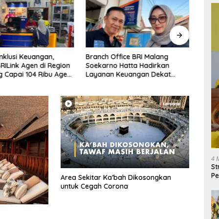
Inklusi Keuangan,
Branch Office BRI Malang
Sales
RILink Agen di Region
Soekarno Hatta Hadirkan
Mala
g Capai 104 Ribu Agen
Layanan Keuangan Dekat
Milia
uli 2026
Masyarakat Lewat 1.646
Rasa
AgenBRILink
4 
St
Pe
Area Sekitar Ka’bah Dikosongkan
untuk Cegah Corona