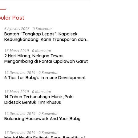
ular Post
6 Agustus 2026
0 Komentar
Bantah “Tangkap Lepas”, Kapolsek
Kedungkandang: Kami Transparan dan
Akuntabel
16 Maret 2019
0 Komentar
2 Hari Hilang, Nelayan Tewas
Mengambang di Pantai Cipalawah Garut
16 Desember 2019
0 Komentar
6 Tips for Baby’s Immune Development
16 Maret 2019
0 Komentar
14 Tahun Terbunuhnya Munir, Polri
Didesak Bentuk Tim Khusus
16 Desember 2019
0 Komentar
Balancing Housework And Your Baby
17 Desember 2019
0 Komentar
Mental Health Patients Reap Benefits of