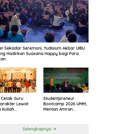
n Sekadar Seremoni, Yudisium Akbar UIBU
ng Hadirkan Suasana Happy bagi Para
san
 Cetak Guru
Studentpreneur
arakter Lewat
Bootcamp 2026 UMM,
 Kuliah
Mentan Amran
udiutamaan
Tanamkan Mental
Tahan Banting
Selengkapnya