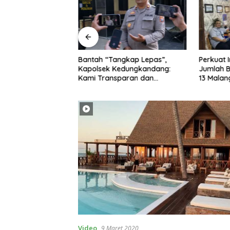
ehatan Mental di
Bantah “Tangkap Lepas”,
Perkuat 
nan Hidup,
Kapolsek Kedungkandang:
Jumlah B
derhana yang
Kami Transparan dan
13 Malan
upakan
Akuntabel
Hingga J
Video
9 Maret 2020