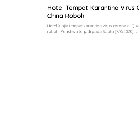
Hotel Tempat Karantina Virus 
China Roboh
Hotel Xinjia tempat karantina virus corona di Q
roboh. Peristiwa terjadi pada Sabtu [7/3/2020]…