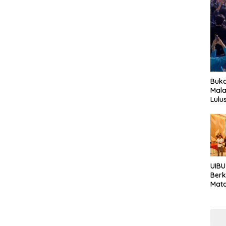
Buka
Mala
Lulu
UIBU
Berk
Mata
Keb