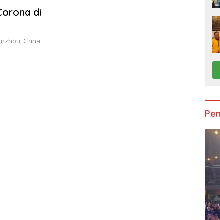
Corona di
uanzhou, China
Pen