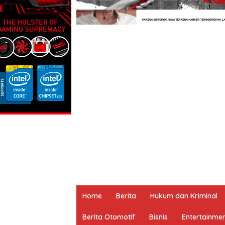
Home
Berita
Hukum dan Kriminal
Berita Otomotif
Bisnis
Entertainme