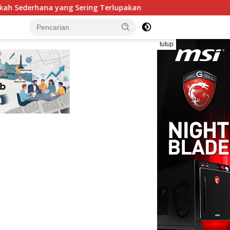
ing Terlupakan
Bantah “Tangkap Lepas”, Kapolsek Ke
tutup