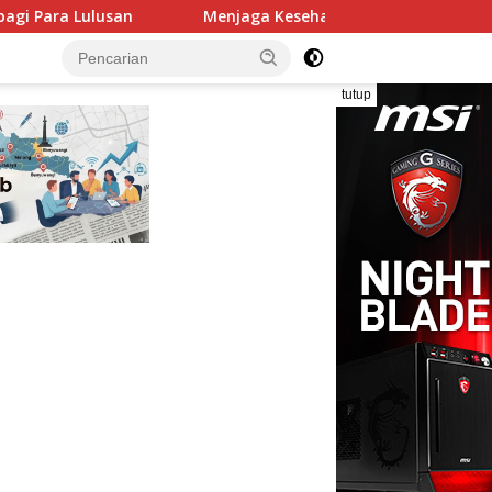
Menjaga Kesehatan Mental di Tengah Tekanan Hidup, Langk
tutup