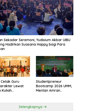
n Sekadar Seremoni, Yudisium Akbar UIBU
ng Hadirkan Suasana Happy bagi Para
san
 Cetak Guru
Studentpreneur
arakter Lewat
Bootcamp 2026 UMM,
 Kuliah
Mentan Amran
udiutamaan
Tanamkan Mental
Tahan Banting
Selengkapnya