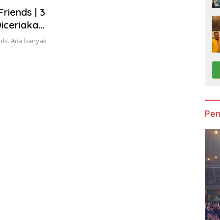
riends | 3
Diceriakan
nds. Ada banyak
Pen