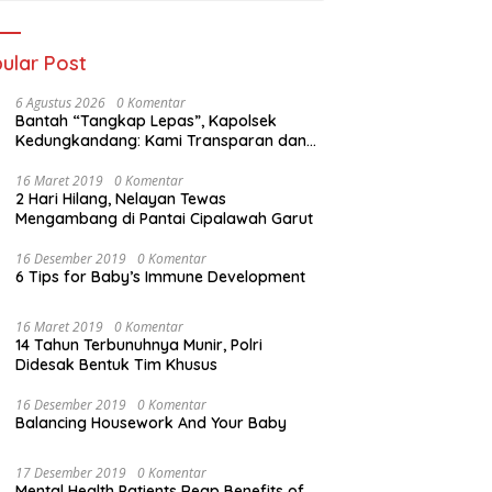
ular Post
6 Agustus 2026
0 Komentar
Bantah “Tangkap Lepas”, Kapolsek
Kedungkandang: Kami Transparan dan
Akuntabel
16 Maret 2019
0 Komentar
2 Hari Hilang, Nelayan Tewas
Mengambang di Pantai Cipalawah Garut
16 Desember 2019
0 Komentar
6 Tips for Baby’s Immune Development
16 Maret 2019
0 Komentar
14 Tahun Terbunuhnya Munir, Polri
Didesak Bentuk Tim Khusus
16 Desember 2019
0 Komentar
Balancing Housework And Your Baby
17 Desember 2019
0 Komentar
Mental Health Patients Reap Benefits of