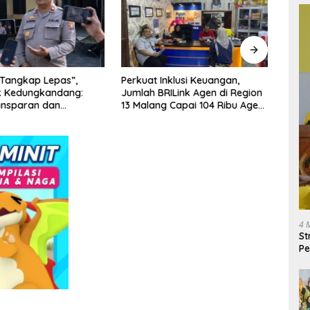
Tangkap Lepas”,
Perkuat Inklusi Keuangan,
Branc
k Kedungkandang:
Jumlah BRILink Agen di Region
Soek
ansparan dan
13 Malang Capai 104 Ribu Agen
Laya
l
Hingga Juli 2026
Masya
Agen
4 
St
Pe