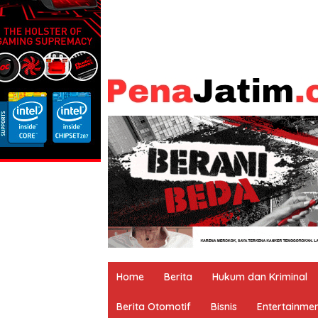
Home
Berita
Hukum dan Kriminal
Berita Otomotif
Bisnis
Entertainme