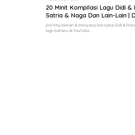
20 Minit Kompilasi Lagu Didi & F
Satria & Naga Dan Lain-Lain | 
oleh SSPN
Jom kita menari & menyanyi bersama Didi & Frie
lagu baharu di YouTube…