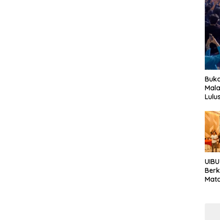
Buka
Mala
Lulu
UIBU
Berk
Mata
Keb