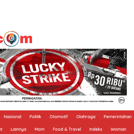
Nasional
Politik
Otomotif
Olahraga
Pemerintahan
nt
Lainnya
Mom
Food & Travel
Indeks
Woman