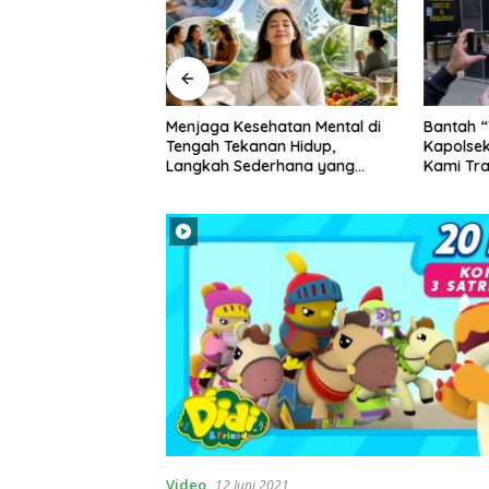
ar Seremoni,
Menjaga Kesehatan Mental di
Bantah “
bar UIBU Malang
Tengah Tekanan Hidup,
Kapolse
asana Happy bagi
Langkah Sederhana yang
Kami Tr
n
Sering Terlupakan
Akuntabe
Video
12 Juni 2021