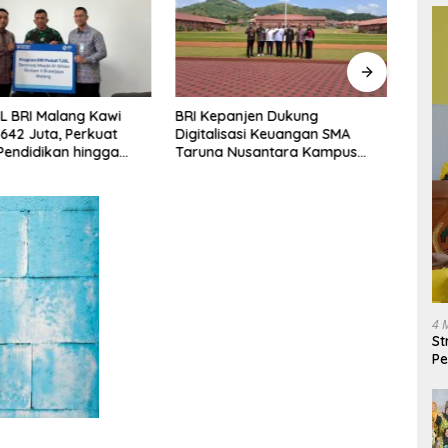
njen Dukung
BRI Region 13 Malang Perkuat
AgenB
sasi Keuangan SMA
Pembangunan Berkelanjutan,
Mart
Nusantara Kampus
Salurkan 105 Program TJSL
Tran
Senilai Rp22,3 Miliar
Wilay
4 
St
Pe