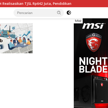
642 Juta, Pendidikan dan Rumah Ibadah Jadi Prioritas
tutup