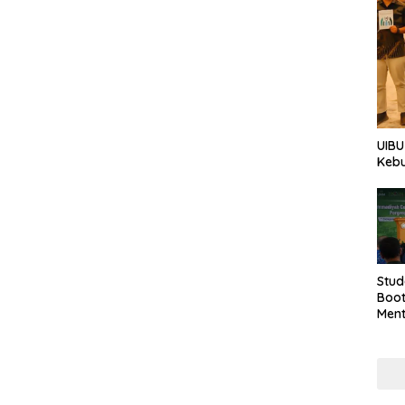
UIBU
Keb
Stud
Boo
Men
Tan
Taha