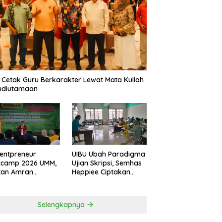
 Cetak Guru Berkarakter Lewat Mata Kuliah
udiutamaan
entpreneur
UIBU Ubah Paradigma
tcamp 2026 UMM,
Ujian Skripsi, Semhas
tan Amran
Heppiee Ciptakan
amkan Mental
Suasana Santai Tanpa
n Banting
Kurangi Kualitas
Akademik
Selengkapnya