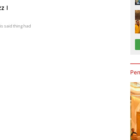
z I
his said thing had
Pen