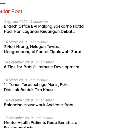
ular Post
3 Agustus 2026
0 Komentar
Branch Office BRI Malang Soekarno Hatta
Hadirkan Layanan Keuangan Dekat
Masyarakat Lewat 1.646 AgenBRILink
16 Maret 2019
0 Komentar
2 Hari Hilang, Nelayan Tewas
Mengambang di Pantai Cipalawah Garut
16 Desember 2019
0 Komentar
6 Tips for Baby’s Immune Development
16 Maret 2019
0 Komentar
14 Tahun Terbunuhnya Munir, Polri
Didesak Bentuk Tim Khusus
16 Desember 2019
0 Komentar
Balancing Housework And Your Baby
17 Desember 2019
0 Komentar
Mental Health Patients Reap Benefits of
Psychoanalysis