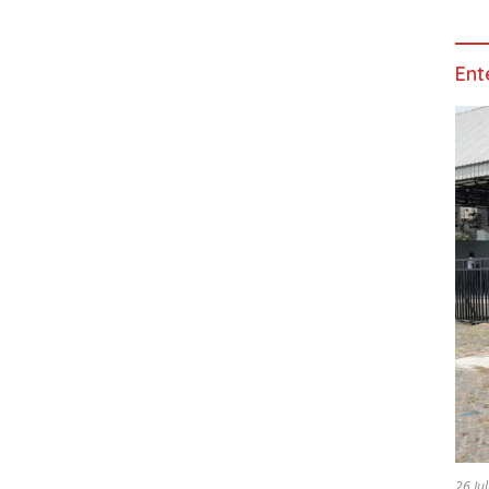
Ent
26 Ju