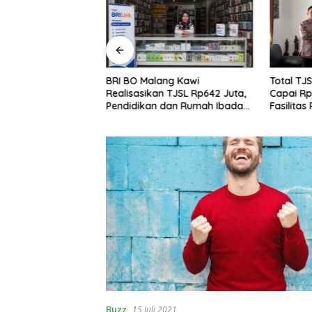
ng Kawi
Total TJSL BRI Malang Kawi
BRI Kepa
 TJSL Rp642 Juta,
Capai Rp642 Juta, Perkuat
Digitali
dan Rumah Ibadah
Fasilitas Pendidikan hingga
Taruna 
s
Rumah Ibadah
Malang
Buzz
15 Juli 2021