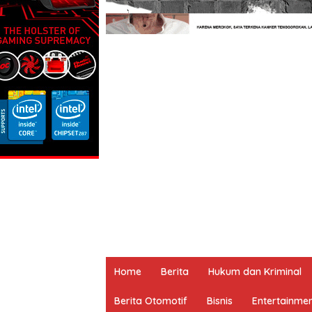
Home
Berita
Hukum dan Kriminal
Berita Otomotif
Bisnis
Entertainme