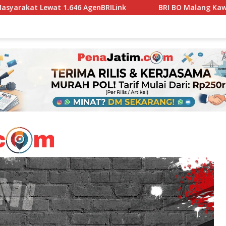
6 AgenBRILink
BRI BO Malang Kawi Realisasikan TJSL Rp