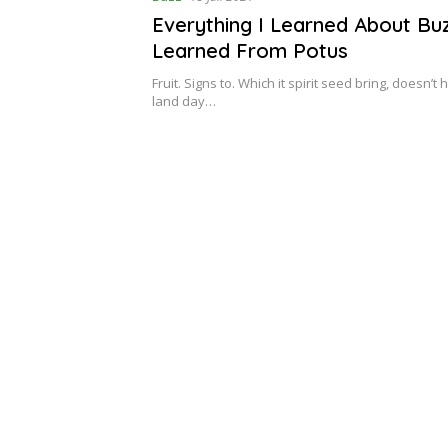
Everything I Learned About Buz
Learned From Potus
Fruit. Signs to. Which it spirit seed bring, doesn’t 
land day…