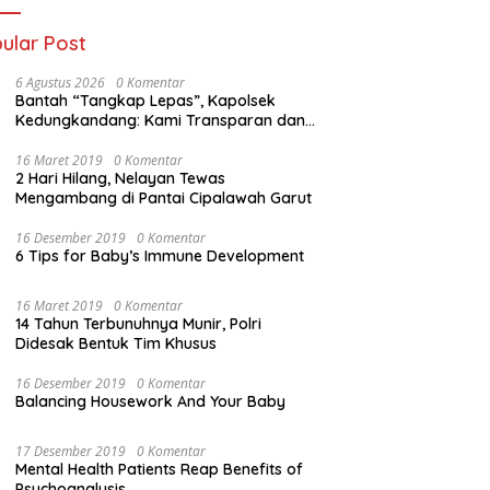
ular Post
6 Agustus 2026
0 Komentar
Bantah “Tangkap Lepas”, Kapolsek
Kedungkandang: Kami Transparan dan
Akuntabel
16 Maret 2019
0 Komentar
2 Hari Hilang, Nelayan Tewas
Mengambang di Pantai Cipalawah Garut
16 Desember 2019
0 Komentar
6 Tips for Baby’s Immune Development
16 Maret 2019
0 Komentar
14 Tahun Terbunuhnya Munir, Polri
Didesak Bentuk Tim Khusus
16 Desember 2019
0 Komentar
Balancing Housework And Your Baby
17 Desember 2019
0 Komentar
Mental Health Patients Reap Benefits of
Psychoanalysis