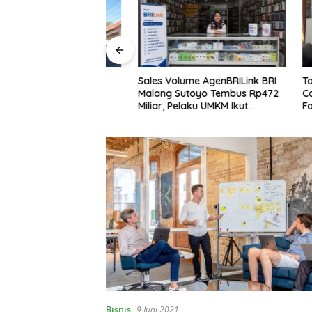
ce BRI Malang
Sales Volume AgenBRILink BRI
Total TJ
tta Hadirkan
Malang Sutoyo Tembus Rp472
Capai Rp
uangan Dekat
Miliar, Pelaku UMKM Ikut
Fasilitas
Lewat 1.646
Rasakan Manfaat
Rumah I
Bisnis
9 Juni 2021