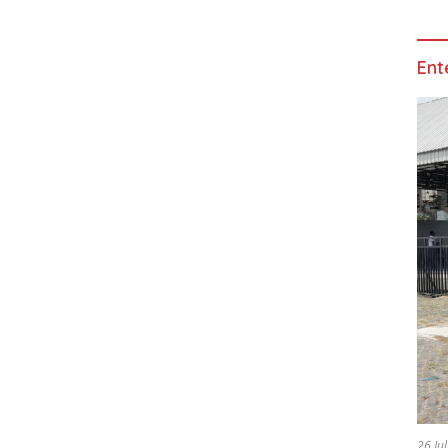
Ent
26 Ju