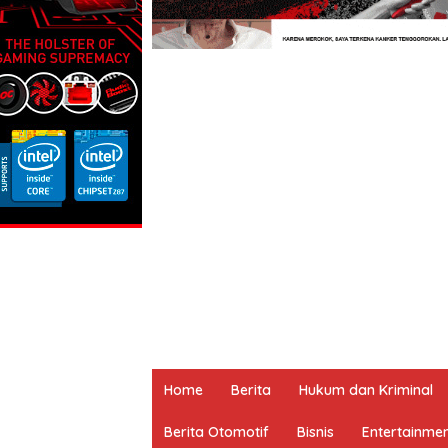
Home
Berita
Hukum dan Kriminal
Berita Otomotif
Bisnis
Entertainme