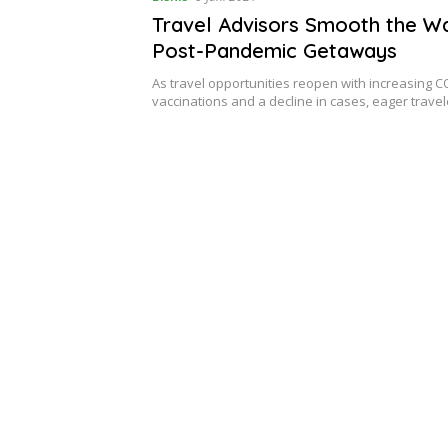
Travel Advisors Smooth the W
Post-Pandemic Getaways
As travel opportunities reopen with increasing C
vaccinations and a decline in cases, eager trave