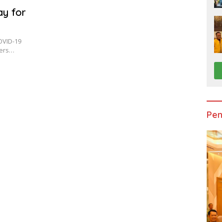
ay for
OVID-19
lers…
Pen