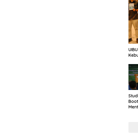
UIBU
Keb
Stud
Boo
Men
Tan
Taha