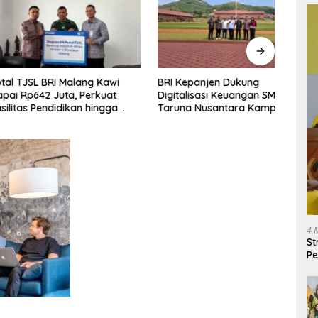
SL BRI Malang Kawi
BRI Kepanjen Dukung
BRI R
642 Juta, Perkuat
Digitalisasi Keuangan SMA
Pemb
 Pendidikan hingga
Taruna Nusantara Kampus
Salu
badah
Malang
Senil
4 
St
Pe