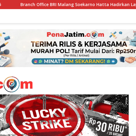
e BRI Malang Soekarno Hatta Hadirkan Layanan Keuangan Dekat