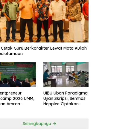
 Cetak Guru Berkarakter Lewat Mata Kuliah
udiutamaan
entpreneur
UIBU Ubah Paradigma
tcamp 2026 UMM,
Ujian Skripsi, Semhas
tan Amran
Heppiee Ciptakan
amkan Mental
Suasana Santai Tanpa
n Banting
Kurangi Kualitas
Akademik
Selengkapnya