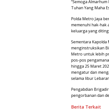
“Semoga Almarhum H
Tuhan Yang Maha Esa
Polda Metro Jaya be
memenuhi hak-hak a
keluarga yang diting
Sementara Kapolda Me
menginstruksikan Bi
Metro untuk lebih p
pos-pos pengamanan.
hingga 25 Maret 202
mengatur dan mengam
selama libur Lebaran
Pengabdian Brigadir
pengorbanan dan dedi
Berita Terkait