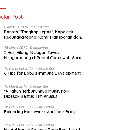
ular Post
6 Agustus 2026
0 Komentar
Bantah “Tangkap Lepas”, Kapolsek
Kedungkandang: Kami Transparan dan
Akuntabel
16 Maret 2019
0 Komentar
2 Hari Hilang, Nelayan Tewas
Mengambang di Pantai Cipalawah Garut
16 Desember 2019
0 Komentar
6 Tips for Baby’s Immune Development
16 Maret 2019
0 Komentar
14 Tahun Terbunuhnya Munir, Polri
Didesak Bentuk Tim Khusus
16 Desember 2019
0 Komentar
Balancing Housework And Your Baby
17 Desember 2019
0 Komentar
Mental Health Patients Reap Benefits of