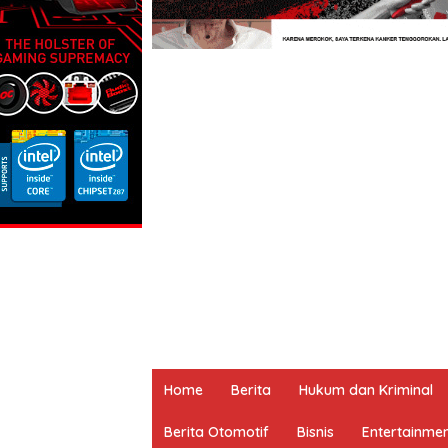
Home
Berita
Hukum dan Kriminal
Berita Otomotif
Bisnis
Entertainme