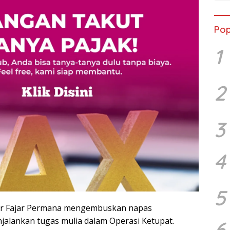
Pop
1
2
3
4
5
ir Fajar Permana mengembuskan napas
njalankan tugas mulia dalam Operasi Ketupat.
6