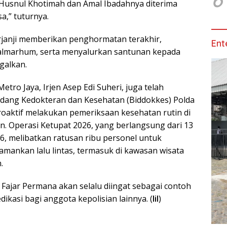
usnul Khotimah dan Amal Ibadahnya diterima
,” tuturnya.
rjanji memberikan penghormatan terakhir,
Ent
lmarhum, serta menyalurkan santunan kepada
galkan.
tro Jaya, Irjen Asep Edi Suheri, juga telah
dang Kedokteran dan Kesehatan (Biddokkes) Polda
roaktif melakukan pemeriksaan kesehatan rutin di
 Operasi Ketupat 2026, yang berlangsung dari 13
6, melibatkan ratusan ribu personel untuk
ankan lalu lintas, termasuk di kawasan wisata
.
 Fajar Permana akan selalu diingat sebagai contoh
kasi bagi anggota kepolisian lainnya. (
lil
)