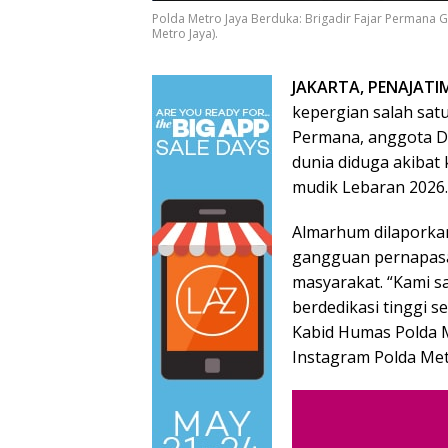
Polda Metro Jaya Berduka: Brigadir Fajar Permana 
Metro Jaya).
JAKARTA, PENAJAT
kepergian salah satu
Permana, anggota Di
dunia diduga akibat
mudik Lebaran 2026.
Almarhum dilaporkan
gangguan pernapasan
masyarakat. “Kami 
berdedikasi tinggi s
Kabid Humas Polda M
Instagram Polda Metr