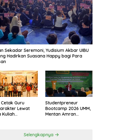
n Sekadar Seremoni, Yudisium Akbar UIBU
ng Hadirkan Suasana Happy bagi Para
san
 Cetak Guru
Studentpreneur
arakter Lewat
Bootcamp 2026 UMM,
 Kuliah
Mentan Amran
udiutamaan
Tanamkan Mental
Tahan Banting
Selengkapnya