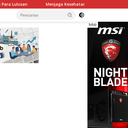
aga Kesehatan Mental di Tengah Tekanan Hidup, Langkah Sede
tutup