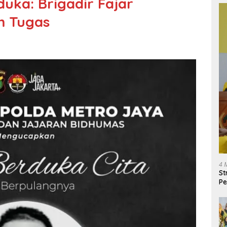
uka: Brigadir Fajar
m Tugas
4 
St
Pe