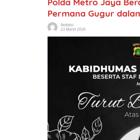
Polda Metro Jaya Berd
Permana Gugur dala
Redaksi
23 Maret 2026