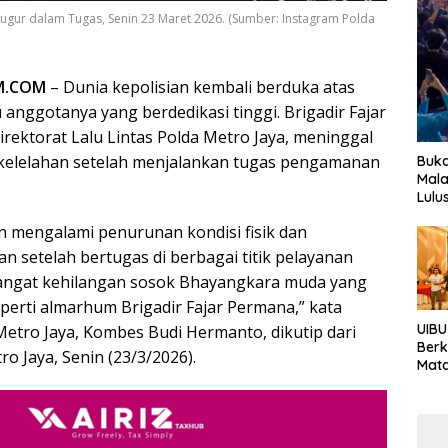
Gugur dalam Tugas, Senin 23 Maret 2026. (Sumber: Instagram Polda
IM.COM
– Dunia kepolisian kembali berduka atas
 anggotanya yang berdedikasi tinggi. Brigadir Fajar
rektorat Lalu Lintas Polda Metro Jaya, meninggal
 kelelahan setelah menjalankan tugas pengamanan
Buka
Mala
Lulu
 mengalami penurunan kondisi fisik dan
 setelah bertugas di berbagai titik pelayanan
sangat kehilangan sosok Bhayangkara muda yang
eperti almarhum Brigadir Fajar Permana,” kata
UIBU
etro Jaya, Kombes Budi Hermanto, dikutip dari
Berk
o Jaya, Senin (23/3/2026).
Mata
Keb