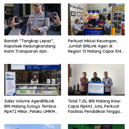
Bantah “Tangkap Lepas”,
Perkuat Inklusi Keuangan,
Kapolsek Kedungkandang:
Jumlah BRILink Agen di
Kami Transparan dan
Region 13 Malang Capai 104
Akuntabel
Ribu Agen Hingga Juli 2026
Sales Volume AgenBRILink
Total TJSL BRI Malang Kawi
BRI Malang Sutoyo Tembus
Capai Rp642 Juta, Perkuat
Rp472 Miliar, Pelaku UMKM
Fasilitas Pendidikan hingga
Ikut Rasakan Manfaat
Rumah Ibadah