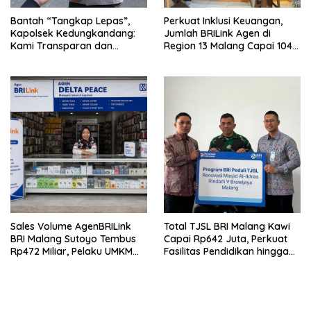
Bantah “Tangkap Lepas”,
Perkuat Inklusi Keuangan,
Kapolsek Kedungkandang:
Jumlah BRILink Agen di
Kami Transparan dan
Region 13 Malang Capai 104
Akuntabel
Ribu Agen Hingga Juli 2026
Sales Volume AgenBRILink
Total TJSL BRI Malang Kawi
BRI Malang Sutoyo Tembus
Capai Rp642 Juta, Perkuat
Rp472 Miliar, Pelaku UMKM
Fasilitas Pendidikan hingga
Ikut Rasakan Manfaat
Rumah Ibadah