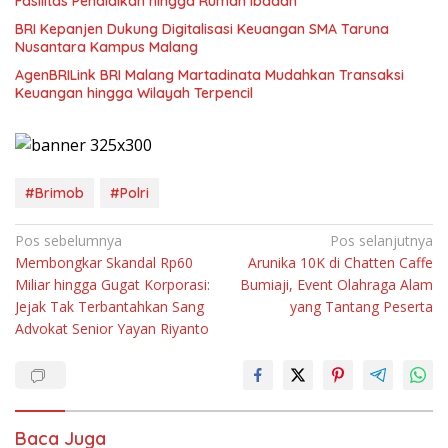
Fasilitas Pendidikan hingga Rumah Ibadah
BRI Kepanjen Dukung Digitalisasi Keuangan SMA Taruna
Nusantara Kampus Malang
AgenBRILink BRI Malang Martadinata Mudahkan Transaksi
Keuangan hingga Wilayah Terpencil
#Brimob
#Polri
Navigasi
Pos sebelumnya
Pos selanjutnya
Membongkar Skandal Rp60
Arunika 10K di Chatten Caffe
pos
Miliar hingga Gugat Korporasi:
Bumiaji, Event Olahraga Alam
Jejak Tak Terbantahkan Sang
yang Tantang Peserta
Advokat Senior Yayan Riyanto
Baca Juga