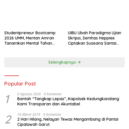
Studentpreneur Bootcamp
UIBU Ubah Paradigma Ujian
2026 UMM, Mentan Amran
Skripsi, Semhas Heppiee
Tanamkan Mental Tahan
Ciptakan Suasana Santai
Banting
Tanpa Kurangi Kualitas
Akademik
Selengkapnya
Popular Post
1
6 Agustus 2026
0 Komentar
Bantah “Tangkap Lepas”, Kapolsek Kedungkandang:
Kami Transparan dan Akuntabel
2
16 Maret 2019
0 Komentar
2 Hari Hilang, Nelayan Tewas Mengambang di Pantai
Cipalawah Garut