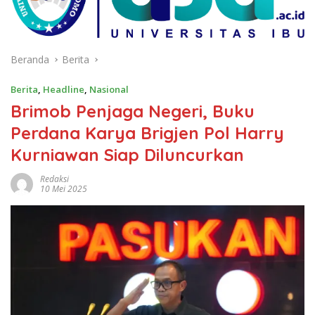
Beranda
Berita
Berita
,
Headline
,
Nasional
Brimob Penjaga Negeri, Buku
Perdana Karya Brigjen Pol Harry
Kurniawan Siap Diluncurkan
Redaksi
10 Mei 2025