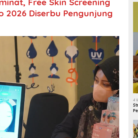
eminat, Free Skin Screening
o 2026 Diserbu Pengunjung
4 
St
Pe