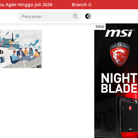
Branch Office BRI Malang Soekarno Hatta Hadirkan Laya
tutup