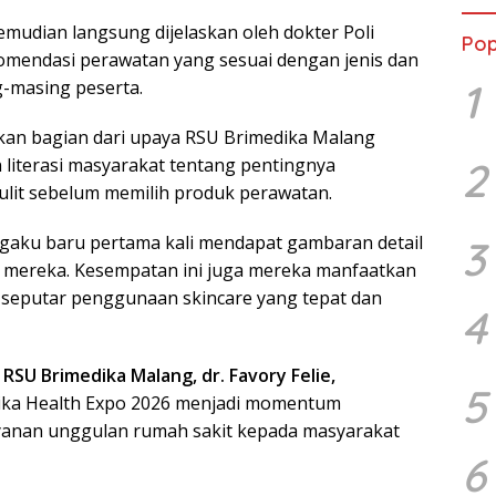
emudian langsung dijelaskan oleh dokter Poli
Pop
komendasi perawatan yang sesuai dengan jenis dan
1
g-masing peserta.
kan bagian dari upaya RSU Brimedika Malang
literasi masyarakat tentang pentingnya
2
lit sebelum memilih produk perawatan.
gaku baru pertama kali mendapat gambaran detail
3
it mereka. Kesempatan ini juga mereka manfaatkan
 seputar penggunaan skincare yang tepat dan
4
 RSU Brimedika Malang, dr. Favory Felie,
5
ka Health Expo 2026 menjadi momentum
anan unggulan rumah sakit kepada masyarakat
6