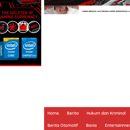
Home
Berita
Hukum dan Kriminal
Berita Otomotif
Bisnis
Entertainme