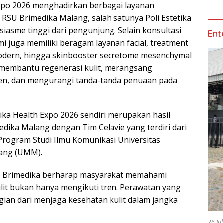
xpo 2026 menghadirkan berbagai layanan
RSU Brimedika Malang, salah satunya Poli Estetika
iasme tinggi dari pengunjung. Selain konsultasi
Ent
ami juga memiliki beragam layanan facial, treatment
odern, hingga skinbooster secretome mesenchymal
g membantu regenerasi kulit, merangsang
n, dan mengurangi tanda-tanda penuaan pada
ka Health Expo 2026 sendiri merupakan hasil
edika Malang dengan Tim Celavie yang terdiri dari
rogram Studi Ilmu Komunikasi Universitas
ang (UMM).
SU Brimedika berharap masyarakat memahami
it bukan hanya mengikuti tren. Perawatan yang
ian dari menjaga kesehatan kulit dalam jangka
26 Ju