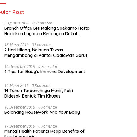
ular Post
3 Agustus 2026
0 Komentar
Branch Office BRI Malang Soekarno Hatta
Hadirkan Layanan Keuangan Dekat
Masyarakat Lewat 1.646 AgenBRILink
16 Maret 2019
0 Komentar
2 Hari Hilang, Nelayan Tewas
Mengambang di Pantai Cipalawah Garut
16 Desember 2019
0 Komentar
6 Tips for Baby’s Immune Development
16 Maret 2019
0 Komentar
14 Tahun Terbunuhnya Munir, Polri
Didesak Bentuk Tim Khusus
16 Desember 2019
0 Komentar
Balancing Housework And Your Baby
17 Desember 2019
0 Komentar
Mental Health Patients Reap Benefits of
Psychoanalysis