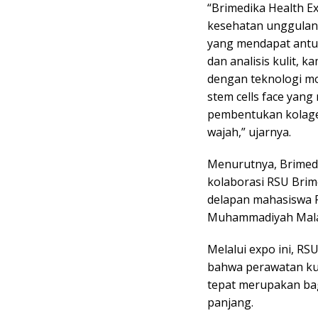
“Brimedika Health E
kesehatan unggulan 
yang mendapat antus
dan analisis kulit, k
dengan teknologi m
stem cells face yan
pembentukan kolage
wajah,” ujarnya.
Menurutnya, Brimedi
kolaborasi RSU Brim
delapan mahasiswa P
Muhammadiyah Mal
Melalui expo ini, R
bahwa perawatan kul
tepat merupakan bag
panjang.