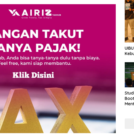
UIBU
Keb
Stud
Boo
Men
Tan
Taha