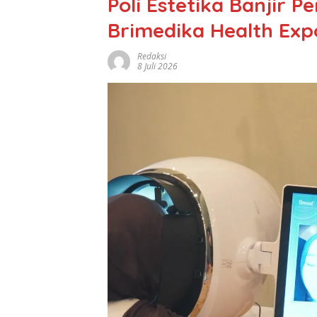
Poli Estetika Banjir P
Brimedika Health Exp
Redaksi
8 Juli 2026