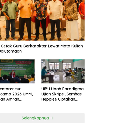
 Cetak Guru Berkarakter Lewat Mata Kuliah
udiutamaan
entpreneur
UIBU Ubah Paradigma
tcamp 2026 UMM,
Ujian Skripsi, Semhas
tan Amran
Heppiee Ciptakan
amkan Mental
Suasana Santai Tanpa
n Banting
Kurangi Kualitas
Akademik
Selengkapnya