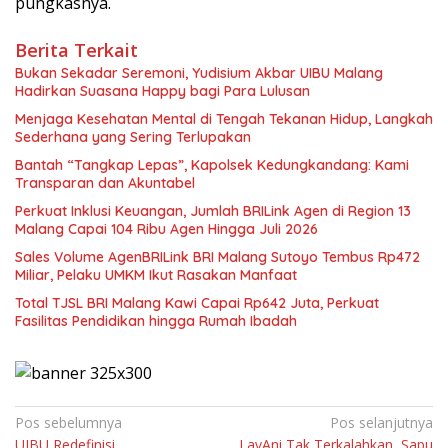
pungkasnya.
Berita Terkait
Bukan Sekadar Seremoni, Yudisium Akbar UIBU Malang
Hadirkan Suasana Happy bagi Para Lulusan
Menjaga Kesehatan Mental di Tengah Tekanan Hidup, Langkah
Sederhana yang Sering Terlupakan
Bantah “Tangkap Lepas”, Kapolsek Kedungkandang: Kami
Transparan dan Akuntabel
Perkuat Inklusi Keuangan, Jumlah BRILink Agen di Region 13
Malang Capai 104 Ribu Agen Hingga Juli 2026
Sales Volume AgenBRILink BRI Malang Sutoyo Tembus Rp472
Miliar, Pelaku UMKM Ikut Rasakan Manfaat
Total TJSL BRI Malang Kawi Capai Rp642 Juta, Perkuat
Fasilitas Pendidikan hingga Rumah Ibadah
Navigasi
Pos sebelumnya
Pos selanjutnya
UIBU Redefinisi
LavAni Tak Terkalahkan, Sapu