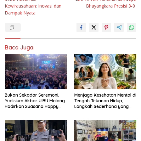
pos
Kewirausahaan: Inovasi dan
Bhayangkara Presisi 3-0
Dampak Nyata
Baca Juga
Bukan Sekadar Seremoni,
Menjaga Kesehatan Mental di
Yudisium Akbar UIBU Malang
Tengah Tekanan Hidup,
Hadirkan Suasana Happy
Langkah Sederhana yang
bagi Para Lulusan
Sering Terlupakan