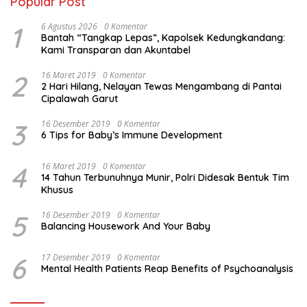
Popular Post
1
6 Agustus 2026
0 Komentar
Bantah “Tangkap Lepas”, Kapolsek Kedungkandang:
Kami Transparan dan Akuntabel
2
16 Maret 2019
0 Komentar
2 Hari Hilang, Nelayan Tewas Mengambang di Pantai
Cipalawah Garut
3
16 Desember 2019
0 Komentar
6 Tips for Baby’s Immune Development
4
16 Maret 2019
0 Komentar
14 Tahun Terbunuhnya Munir, Polri Didesak Bentuk Tim
Khusus
5
16 Desember 2019
0 Komentar
Balancing Housework And Your Baby
6
17 Desember 2019
0 Komentar
Mental Health Patients Reap Benefits of Psychoanalysis