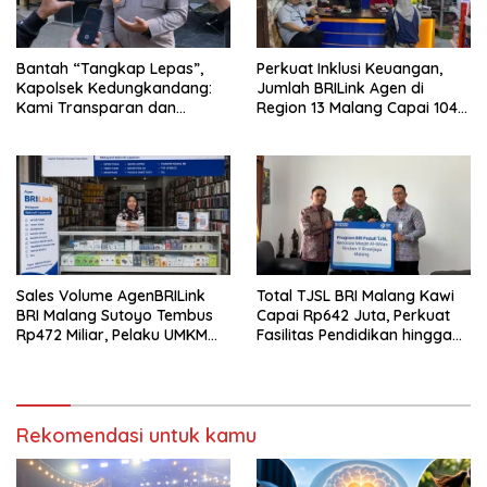
Bantah “Tangkap Lepas”,
Perkuat Inklusi Keuangan,
Kapolsek Kedungkandang:
Jumlah BRILink Agen di
Kami Transparan dan
Region 13 Malang Capai 104
Akuntabel
Ribu Agen Hingga Juli 2026
Sales Volume AgenBRILink
Total TJSL BRI Malang Kawi
BRI Malang Sutoyo Tembus
Capai Rp642 Juta, Perkuat
Rp472 Miliar, Pelaku UMKM
Fasilitas Pendidikan hingga
Ikut Rasakan Manfaat
Rumah Ibadah
Rekomendasi untuk kamu