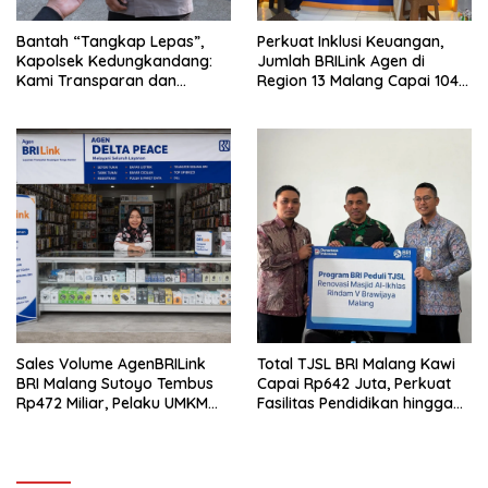
Bantah “Tangkap Lepas”,
Perkuat Inklusi Keuangan,
Kapolsek Kedungkandang:
Jumlah BRILink Agen di
Kami Transparan dan
Region 13 Malang Capai 104
Akuntabel
Ribu Agen Hingga Juli 2026
Sales Volume AgenBRILink
Total TJSL BRI Malang Kawi
BRI Malang Sutoyo Tembus
Capai Rp642 Juta, Perkuat
Rp472 Miliar, Pelaku UMKM
Fasilitas Pendidikan hingga
Ikut Rasakan Manfaat
Rumah Ibadah