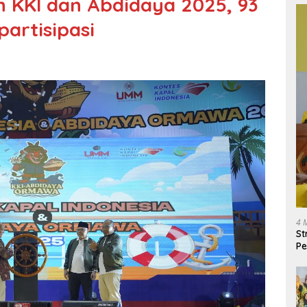
 KKI dan Abdidaya 2025, 93
artisipasi
4 
St
Pe