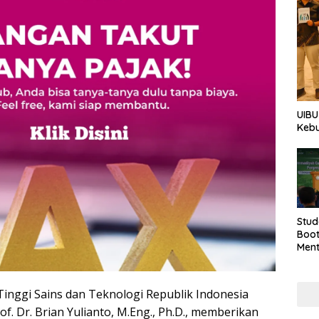
UIBU
Keb
Stud
Boo
Men
Tan
Taha
Tinggi Sains dan Teknologi Republik Indonesia
of. Dr. Brian Yulianto, M.Eng., Ph.D., memberikan