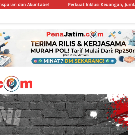
Perkuat Inklusi Keuangan, Jumlah BRILink Agen di Region 13 M