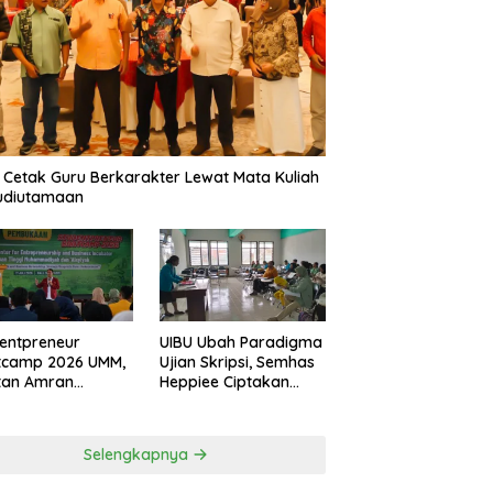
 Cetak Guru Berkarakter Lewat Mata Kuliah
udiutamaan
entpreneur
UIBU Ubah Paradigma
tcamp 2026 UMM,
Ujian Skripsi, Semhas
tan Amran
Heppiee Ciptakan
amkan Mental
Suasana Santai Tanpa
n Banting
Kurangi Kualitas
Akademik
Selengkapnya