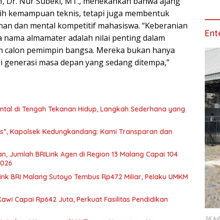
M, Dr. Nur Subeki, MT., menekankan bahwa ajang
atih kemampuan teknis, tetapi juga membentuk
an dan mental kompetitif mahasiswa. “Keberanian
Ent
nama almamater adalah nilai penting dalam
 calon pemimpin bangsa. Mereka bukan hanya
pi generasi masa depan yang sedang ditempa,”
tal di Tengah Tekanan Hidup, Langkah Sederhana yang
s”, Kapolsek Kedungkandang: Kami Transparan dan
an, Jumlah BRILink Agen di Region 13 Malang Capai 104
2026
ink BRI Malang Sutoyo Tembus Rp472 Miliar, Pelaku UMKM
Kawi Capai Rp642 Juta, Perkuat Fasilitas Pendidikan
26 Ju