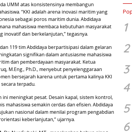
epada UMM atas konsistensinya membangun
Pop
hasiswa. “KKI adalah arena inovasi maritim yang
onesia sebagai poros maritim dunia. Abdidaya
1
mana mahasiswa membaca kebutuhan masyarakat
 inovatif dan berkelanjutan,” tegasnya.
2
 dan 119 tim Abdidaya berpartisipasi dalam gelaran
ningkatan signifikan dalam antusiasme mahasiswa
ritim dan pemberdayaan masyarakat. Ketua
3
ruq, M.Eng., Ph.D., menyebut penyelenggaraan
omen bersejarah karena untuk pertama kalinya KKI
4
 secara terpadu.
n ini meningkat pesat. Desain kapal, sistem kontrol,
5
is mahasiswa semakin cerdas dan efisien. Abdidaya
rujukan nasional dalam menilai program pengabdian
rientasi keberlanjutan,” ujarnya.
6