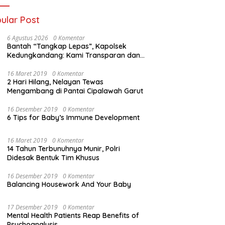
ular Post
6 Agustus 2026
0 Komentar
Bantah “Tangkap Lepas”, Kapolsek
Kedungkandang: Kami Transparan dan
Akuntabel
16 Maret 2019
0 Komentar
2 Hari Hilang, Nelayan Tewas
Mengambang di Pantai Cipalawah Garut
16 Desember 2019
0 Komentar
6 Tips for Baby’s Immune Development
16 Maret 2019
0 Komentar
14 Tahun Terbunuhnya Munir, Polri
Didesak Bentuk Tim Khusus
16 Desember 2019
0 Komentar
Balancing Housework And Your Baby
17 Desember 2019
0 Komentar
Mental Health Patients Reap Benefits of
Psychoanalysis