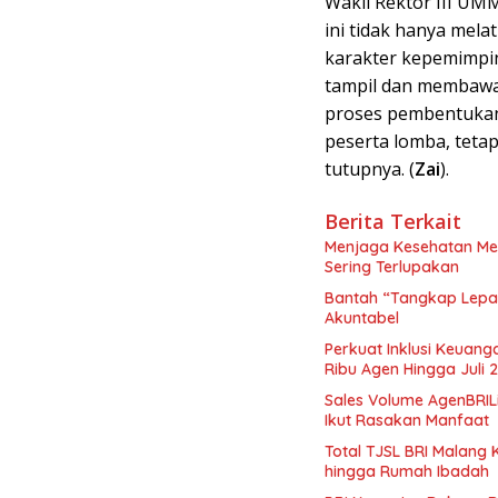
Wakil Rektor III UM
ini tidak hanya mel
karakter kepemimpin
tampil dan membawa 
proses pembentukan
peserta lomba, teta
tutupnya. (
Zai
).
Berita Terkait
Menjaga Kesehatan Men
Sering Terlupakan
Bantah “Tangkap Lepa
Akuntabel
Perkuat Inklusi Keuang
Ribu Agen Hingga Juli 
Sales Volume AgenBRIL
Ikut Rasakan Manfaat
Total TJSL BRI Malang 
hingga Rumah Ibadah