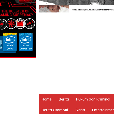
Home
Berita
Hukum dan Kriminal
Berita Otomotif
Bisnis
Entertainme