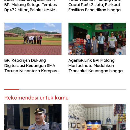
BRI Malang Sutoyo Tembus
Capai Rp642 Juta, Perkuat
Rp472 Miliar, Pelaku UMKM
Fasilitas Pendidikan hingga
Ikut Rasakan Manfaat
Rumah Ibadah
BRI Kepanjen Dukung
AgenBRILink BRI Malang
Digitalisasi Keuangan SMA
Martadinata Mudahkan
Taruna Nusantara Kampus
Transaksi Keuangan hingga
Malang
Wilayah Terpencil
Rekomendasi untuk kamu