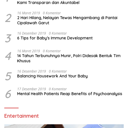
Kami Transparan dan Akuntabel
2
16 Maret 2019
0 Komentar
2 Hari Hilang, Nelayan Tewas Mengambang di Pantai
Cipalawah Garut
3
16 Desember 2019
0 Komentar
6 Tips for Baby’s Immune Development
4
16 Maret 2019
0 Komentar
14 Tahun Terbunuhnya Munir, Polri Didesak Bentuk Tim
Khusus
5
16 Desember 2019
0 Komentar
Balancing Housework And Your Baby
6
17 Desember 2019
0 Komentar
Mental Health Patients Reap Benefits of Psychoanalysis
Entertainment