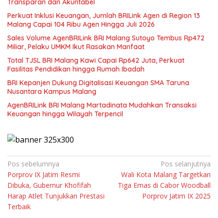
Transparan dan Akuntabel
Perkuat Inklusi Keuangan, Jumlah BRILink Agen di Region 13
Malang Capai 104 Ribu Agen Hingga Juli 2026
Sales Volume AgenBRILink BRI Malang Sutoyo Tembus Rp472
Miliar, Pelaku UMKM Ikut Rasakan Manfaat
Total TJSL BRI Malang Kawi Capai Rp642 Juta, Perkuat
Fasilitas Pendidikan hingga Rumah Ibadah
BRI Kepanjen Dukung Digitalisasi Keuangan SMA Taruna
Nusantara Kampus Malang
AgenBRILink BRI Malang Martadinata Mudahkan Transaksi
Keuangan hingga Wilayah Terpencil
Navigasi
Pos sebelumnya
Pos selanjutnya
Porprov IX Jatim Resmi
Wali Kota Malang Targetkan
pos
Dibuka, Gubernur Khofifah
Tiga Emas di Cabor Woodball
Harap Atlet Tunjukkan Prestasi
Porprov Jatim IX 2025
Terbaik