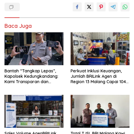
Baca Juga
Bantah “Tangkap Lepas”,
Perkuat Inklusi Keuangan,
Kapolsek Kedungkandang:
Jumlah BRILink Agen di
Kami Transparan dan
Region 13 Malang Capai 104
Akuntabel
Ribu Agen Hingga Juli 2026
Sales Volume AgenBRILink
Total TJSL BRI Malang Kawi