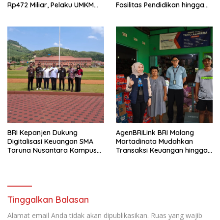
Rp472 Miliar, Pelaku UMKM
Fasilitas Pendidikan hingga
Ikut Rasakan Manfaat
Rumah Ibadah
BRI Kepanjen Dukung
AgenBRILink BRI Malang
Digitalisasi Keuangan SMA
Martadinata Mudahkan
Taruna Nusantara Kampus
Transaksi Keuangan hingga
Malang
Wilayah Terpencil
Tinggalkan Balasan
Alamat email Anda tidak akan dipublikasikan.
Ruas yang wajib