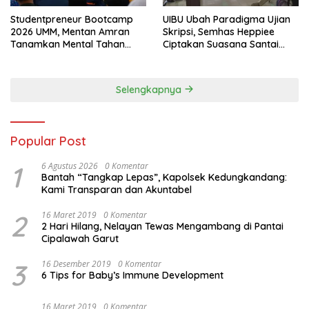
Studentpreneur Bootcamp
UIBU Ubah Paradigma Ujian
2026 UMM, Mentan Amran
Skripsi, Semhas Heppiee
Tanamkan Mental Tahan
Ciptakan Suasana Santai
Banting
Tanpa Kurangi Kualitas
Akademik
Selengkapnya
Popular Post
1
6 Agustus 2026
0 Komentar
Bantah “Tangkap Lepas”, Kapolsek Kedungkandang:
Kami Transparan dan Akuntabel
2
16 Maret 2019
0 Komentar
2 Hari Hilang, Nelayan Tewas Mengambang di Pantai
Cipalawah Garut
3
16 Desember 2019
0 Komentar
6 Tips for Baby’s Immune Development
16 Maret 2019
0 Komentar