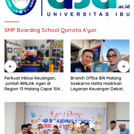
SMP Boarding School Qurrota A’yun
Perkuat Inklusi Keuangan,
Branch Office BRI Malang
Jumlah BRILink Agen di
Soekarno Hatta Hadirkan
Region 13 Malang Capai 104
Layanan Keuangan Dekat
Ribu Agen Hingga Juli 2026
Masyarakat Lewat 1.646
AgenBRILink