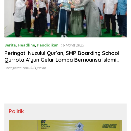
Berita
,
Headline
,
Pendidikan
16 Maret 2025
Peringati Nuzulul Qur’an, SMP Boarding School
Qurrota A’yun Gelar Lomba Bernuansa Islami
Tingkat Jatim
Peringatan Nuzulul Qur'an
Politik