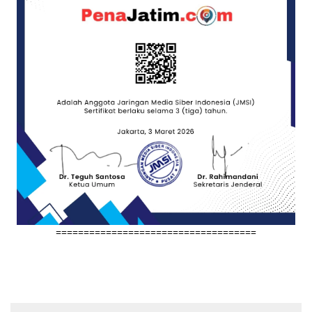
====================================