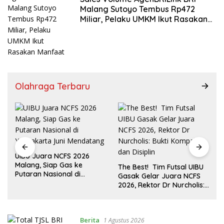
Malang Sutoyo Tembus Rp472
Miliar, Pelaku UMKM Ikut Rasakan
Manfaat
Olahraga Terbaru
UIBU Juara NCFS 2026
Malang, Siap Gas ke
The Best! Tim Futsal UIBU
Putaran Nasional di
Gasak Gelar Juara NCFS
Yogyakarta Juni
2026, Rektor Dr Nurcholis:
Mendatang
h
Bukti Kompak dan Disiplin
Berita
1 Agustus 2026