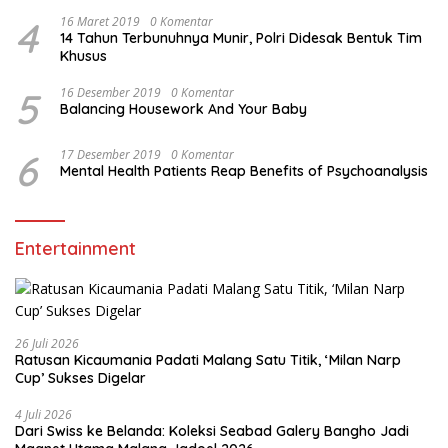
4
16 Maret 2019
0 Komentar
14 Tahun Terbunuhnya Munir, Polri Didesak Bentuk Tim
Khusus
5
16 Desember 2019
0 Komentar
Balancing Housework And Your Baby
6
17 Desember 2019
0 Komentar
Mental Health Patients Reap Benefits of Psychoanalysis
Entertainment
26 Juli 2026
Ratusan Kicaumania Padati Malang Satu Titik, ‘Milan Narp
Cup’ Sukses Digelar
4 Juli 2026
Dari Swiss ke Belanda: Koleksi Seabad Galery Bangho Jadi