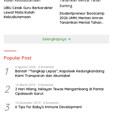
UIBU Cetak Guru Berkarakter
Lewat Mata Kuliah
Studentpreneur Bootcamp
Kebudiutamaan
2026 UMM, Mentan Amran
Tanamkan Mental Tahan
Banting
Selengkapnya
Popular Post
1
6 Agustus 2026
0 Komentar
Bantah “Tangkap Lepas”, Kapolsek Kedungkandang:
Kami Transparan dan Akuntabel
2
16 Maret 2019
0 Komentar
2 Hari Hilang, Nelayan Tewas Mengambang di Pantai
Cipalawah Garut
3
16 Desember 2019
0 Komentar
6 Tips for Baby’s Immune Development