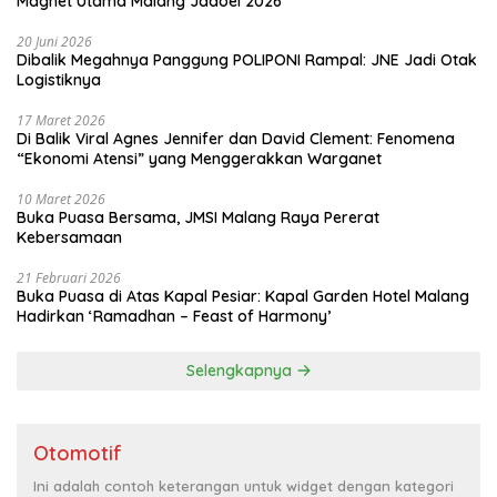
Magnet Utama Malang Jadoel 2026
20 Juni 2026
Dibalik Megahnya Panggung POLIPONI Rampal: JNE Jadi Otak
Logistiknya
17 Maret 2026
Di Balik Viral Agnes Jennifer dan David Clement: Fenomena
“Ekonomi Atensi” yang Menggerakkan Warganet
10 Maret 2026
Buka Puasa Bersama, JMSI Malang Raya Pererat
Kebersamaan
21 Februari 2026
Buka Puasa di Atas Kapal Pesiar: Kapal Garden Hotel Malang
Hadirkan ‘Ramadhan – Feast of Harmony’
Selengkapnya
Otomotif
Ini adalah contoh keterangan untuk widget dengan kategori