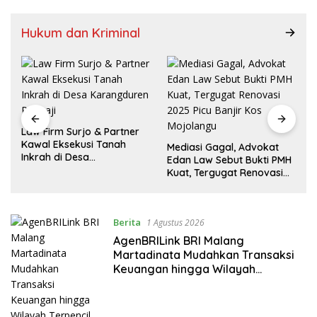
Hukum dan Kriminal
Law Firm Surjo & Partner
r
Kawal Eksekusi Tanah
Mediasi Gagal, Advokat
Inkrah di Desa
Edan Law Sebut Bukti PMH
Karangduren Pakisaji
Kuat, Tergugat Renovasi
2025 Picu Banjir Kos
Mojolangu
Berita
1 Agustus 2026
AgenBRILink BRI Malang
Martadinata Mudahkan Transaksi
Keuangan hingga Wilayah
Terpencil