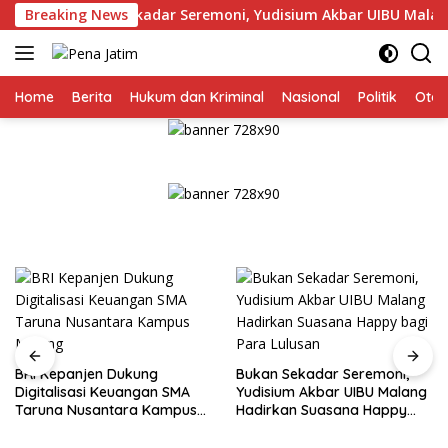
Langsung
Bukan Sekadar Seremoni, Yudisium Akbar UIBU Malang Hadir
Breaking News
ke
konten
Home
Berita
Hukum dan Kriminal
Nasional
Politik
Otom
BRI Kepanjen Dukung
Bukan Sekadar Seremoni,
Digitalisasi Keuangan SMA
Yudisium Akbar UIBU Malang
Taruna Nusantara Kampus
Hadirkan Suasana Happy
Malang
bagi Para Lulusan